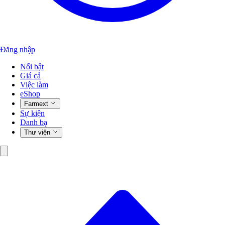
Đăng nhập
Nổi bật
Giá cả
Việc làm
eShop
Farmext
Sự kiện
Danh bạ
Thư viện