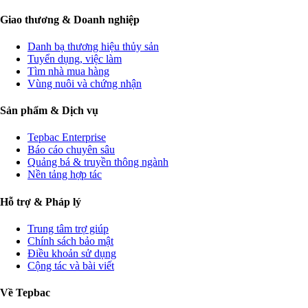
Giao thương & Doanh nghiệp
Danh bạ thương hiệu thủy sản
Tuyển dụng, việc làm
Tìm nhà mua hàng
Vùng nuôi và chứng nhận
Sản phẩm & Dịch vụ
Tepbac Enterprise
Báo cáo chuyên sâu
Quảng bá & truyền thông ngành
Nền tảng hợp tác
Hỗ trợ & Pháp lý
Trung tâm trợ giúp
Chính sách bảo mật
Điều khoản sử dụng
Cộng tác và bài viết
Về Tepbac