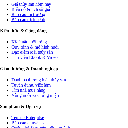
Giá thủy sản hôm nay
Biểu đồ & lịch sử giá
Báo cáo thị trường
Báo cáo dịch bệnh
Kiến thức & Cộng đồng
Kỹ thuật nuôi trồng
Quy trình & mô hình nuôi
Đặc điểm loài thủy sản
Thư viện Ebook & Video
Giao thương & Doanh nghiệp
Danh bạ thương hiệu thủy sản
Tuyển dụng, việc làm
Tìm nhà mua hàng
Vùng nuôi và chứng nhận
Sản phẩm & Dịch vụ
Tepbac Enterprise
Báo cáo chuyên sâu
Quảng bá & truyền thông ngành