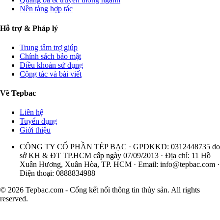
Nền tảng hợp tác
Hỗ trợ & Pháp lý
Trung tâm trợ giúp
Chính sách bảo mật
Điều khoản sử dụng
Cộng tác và bài viết
Về Tepbac
Liên hệ
Tuyển dụng
Giới thiệu
CÔNG TY CỔ PHẦN TÉP BẠC · GPDKKD: 0312448735 do
sở KH & ĐT TP.HCM cấp ngày 07/09/2013 · Địa chỉ: 11 Hồ
Xuân Hương, Xuân Hòa, TP. HCM · Email:
info@tepbac.com
·
Điện thoại: 0888834988
© 2026 Tepbac.com - Cổng kết nối thông tin thủy sản. All rights
reserved.