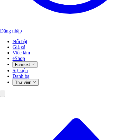
Đăng nhập
Nổi bật
Giá cả
Việc làm
eShop
Farmext
Sự kiện
Danh bạ
Thư viện