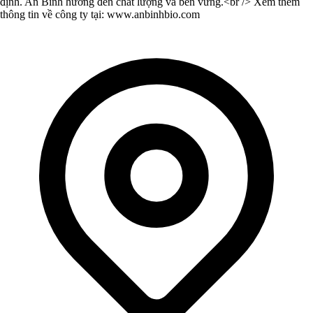
định. An Bình hướng đến chất lượng và bền vững.<br /> Xem thêm
thông tin về công ty tại: www.anbinhbio.com