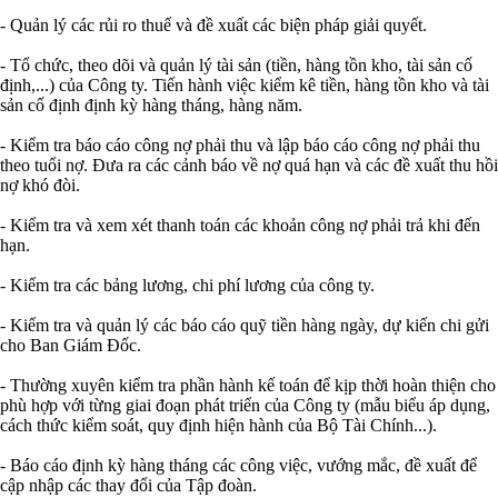
- Quản lý các rủi ro thuế và đề xuất các biện pháp giải quyết.
- Tổ chức, theo dõi và quản lý tài sản (tiền, hàng tồn kho, tài sản cố
định,...) của Công ty. Tiến hành việc kiểm kê tiền, hàng tồn kho và tài
sản cố định định kỳ hàng tháng, hàng năm.
- Kiểm tra báo cáo công nợ phải thu và lập báo cáo công nợ phải thu
theo tuổi nợ. Đưa ra các cảnh báo về nợ quá hạn và các đề xuất thu hồi
nợ khó đòi.
- Kiểm tra và xem xét thanh toán các khoản công nợ phải trả khi đến
hạn.
- Kiểm tra các bảng lương, chi phí lương của công ty.
- Kiểm tra và quản lý các báo cáo quỹ tiền hàng ngày, dự kiến chi gửi
cho Ban Giám Đốc.
- Thường xuyên kiểm tra phần hành kế toán để kịp thời hoàn thiện cho
phù hợp với từng giai đoạn phát triển của Công ty (mẫu biểu áp dụng,
cách thức kiểm soát, quy định hiện hành của Bộ Tài Chính...).
- Báo cáo định kỳ hàng tháng các công việc, vướng mắc, đề xuất để
cập nhập các thay đổi của Tập đoàn.