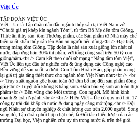
Việt Úc
TẬP ĐOÀN VIỆT ÚC
Việt – Úc là Tập đoàn dẫn đầu ngành thủy sản tại Việt Nam với
“Chuỗi giá trị khép kín ngành Tôm”, từ tôm Bố Mẹ đến tôm Giống,
Thức ăn thủy sản, tôm Thương phẩm, các Sản phẩm từ Nhà máy chế
biến xuất khẩu thủy sản lên Bàn ăn người tiêu dùng.<br /> Đặc biệt,
trong mảng tôm Giống, Tập đoàn là nhà sản xuất giống lớn nhất cả
nước, đáp ứng hơn 30% thị phần, với tổng công suất trên 50 tỷ con
giống/năm.<br /> Cam kết theo đuổi sứ mạng “Nâng tầm tôm Việt”,
Việt Úc liên tục đầu tư nghiên cứu & ứng dụng các Công nghệ cao
Bền vững để sản xuất ra được Con Tôm Hoàn Hảo, góp phần mang
lại giá trị gia tăng thiết thực cho ngành tôm Việt Nam như:<br /> <br
/> Truy xuất nguồn gốc hoàn toàn (từ tôm bố mẹ đến sản phẩm đóng
gói)<br /> Tuyệt đối không Kháng sinh. Đảm bảo vệ sinh an toàn thực
phẩm<br /> Bền vững cho Môi trường, Con người, Mô hình kinh
doanh & toàn Ngành.<br /> <br /> Hiện Việt – Úc có quy mô hơn 17
công ty trải dài khắp cả nước & đang ngày càng mở rộng.<br /> Đội
ngũ Nhân sự chuyên nghiệp & chất lượng cao trên 2,000 người. Song
song đó, Tập đoàn phối hợp chặt chẻ, là Đối tác chiến lược của các
trường Đại học, Viện nghiên cứu uy tín trong nước & trên thế giới.