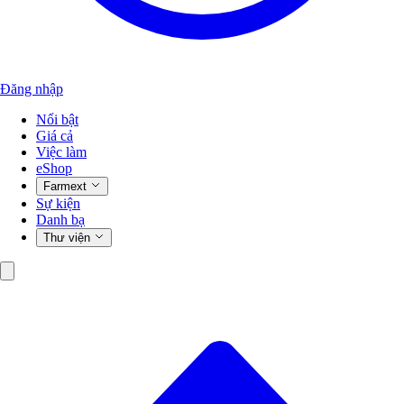
Đăng nhập
Nổi bật
Giá cả
Việc làm
eShop
Farmext
Sự kiện
Danh bạ
Thư viện