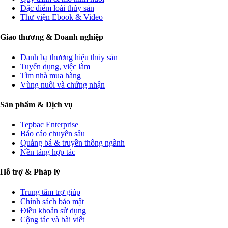
Đặc điểm loài thủy sản
Thư viện Ebook & Video
Giao thương & Doanh nghiệp
Danh bạ thương hiệu thủy sản
Tuyển dụng, việc làm
Tìm nhà mua hàng
Vùng nuôi và chứng nhận
Sản phẩm & Dịch vụ
Tepbac Enterprise
Báo cáo chuyên sâu
Quảng bá & truyền thông ngành
Nền tảng hợp tác
Hỗ trợ & Pháp lý
Trung tâm trợ giúp
Chính sách bảo mật
Điều khoản sử dụng
Cộng tác và bài viết