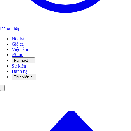
Đăng nhập
Nổi bật
Giá cả
Việc làm
eShop
Farmext
Sự kiện
Danh bạ
Thư viện