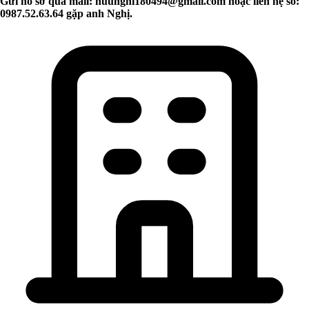
Gửi hồ sơ qua mail:
huunghi180494@gmail.com
hoặc liên hệ số:
0987.52.63.64 gặp anh Nghị.