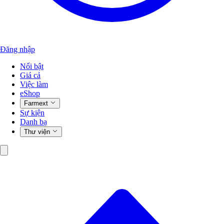
Đăng nhập
Nổi bật
Giá cả
Việc làm
eShop
Farmext
Sự kiện
Danh bạ
Thư viện