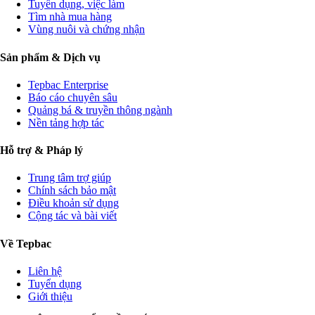
Tuyển dụng, việc làm
Tìm nhà mua hàng
Vùng nuôi và chứng nhận
Sản phẩm & Dịch vụ
Tepbac Enterprise
Báo cáo chuyên sâu
Quảng bá & truyền thông ngành
Nền tảng hợp tác
Hỗ trợ & Pháp lý
Trung tâm trợ giúp
Chính sách bảo mật
Điều khoản sử dụng
Cộng tác và bài viết
Về Tepbac
Liên hệ
Tuyển dụng
Giới thiệu