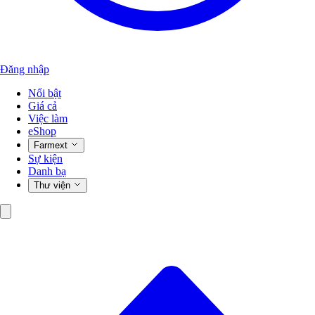
Đăng nhập
Nổi bật
Giá cả
Việc làm
eShop
Farmext
Sự kiện
Danh bạ
Thư viện