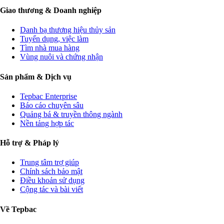
Giao thương & Doanh nghiệp
Danh bạ thương hiệu thủy sản
Tuyển dụng, việc làm
Tìm nhà mua hàng
Vùng nuôi và chứng nhận
Sản phẩm & Dịch vụ
Tepbac Enterprise
Báo cáo chuyên sâu
Quảng bá & truyền thông ngành
Nền tảng hợp tác
Hỗ trợ & Pháp lý
Trung tâm trợ giúp
Chính sách bảo mật
Điều khoản sử dụng
Cộng tác và bài viết
Về Tepbac