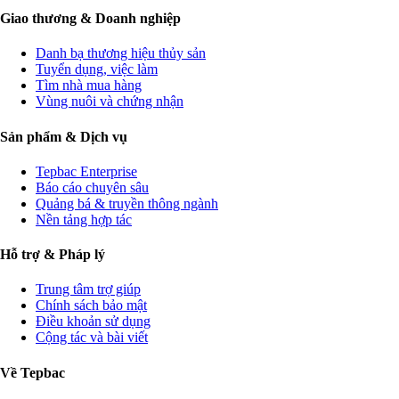
Giao thương & Doanh nghiệp
Danh bạ thương hiệu thủy sản
Tuyển dụng, việc làm
Tìm nhà mua hàng
Vùng nuôi và chứng nhận
Sản phẩm & Dịch vụ
Tepbac Enterprise
Báo cáo chuyên sâu
Quảng bá & truyền thông ngành
Nền tảng hợp tác
Hỗ trợ & Pháp lý
Trung tâm trợ giúp
Chính sách bảo mật
Điều khoản sử dụng
Cộng tác và bài viết
Về Tepbac