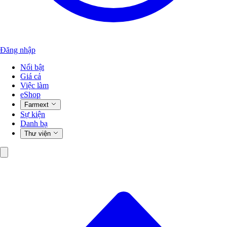
Đăng nhập
Nổi bật
Giá cả
Việc làm
eShop
Farmext
Sự kiện
Danh bạ
Thư viện