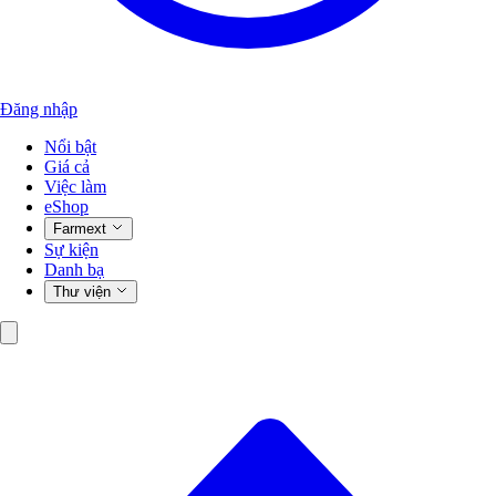
Đăng nhập
Nổi bật
Giá cả
Việc làm
eShop
Farmext
Sự kiện
Danh bạ
Thư viện