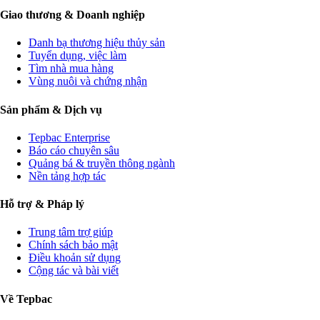
Giao thương & Doanh nghiệp
Danh bạ thương hiệu thủy sản
Tuyển dụng, việc làm
Tìm nhà mua hàng
Vùng nuôi và chứng nhận
Sản phẩm & Dịch vụ
Tepbac Enterprise
Báo cáo chuyên sâu
Quảng bá & truyền thông ngành
Nền tảng hợp tác
Hỗ trợ & Pháp lý
Trung tâm trợ giúp
Chính sách bảo mật
Điều khoản sử dụng
Cộng tác và bài viết
Về Tepbac