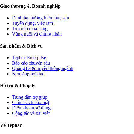
Giao thương & Doanh nghiệp
Danh bạ thương hiệu thủy sản
Tuyển dụng, việc làm
Tìm nhà mua hàng
Vùng nuôi và chứng nhận
Sản phẩm & Dịch vụ
Tepbac Enterprise
Báo cáo chuyên sâu
Quảng bá & truyền thông ngành
Nền tảng hợp tác
Hỗ trợ & Pháp lý
Trung tâm trợ giúp
Chính sách bảo mật
Điều khoản sử dụng
Cộng tác và bài viết
Về Tepbac