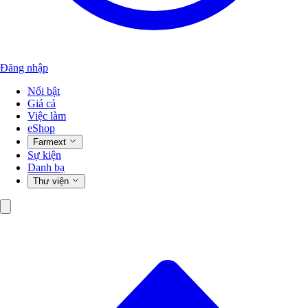
Đăng nhập
Nổi bật
Giá cả
Việc làm
eShop
Farmext
Sự kiện
Danh bạ
Thư viện