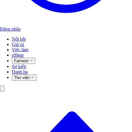
Đăng nhập
Nổi bật
Giá cả
Việc làm
eShop
Farmext
Sự kiện
Danh bạ
Thư viện