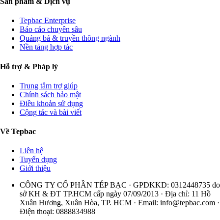
Sản phẩm & Dịch vụ
Tepbac Enterprise
Báo cáo chuyên sâu
Quảng bá & truyền thông ngành
Nền tảng hợp tác
Hỗ trợ & Pháp lý
Trung tâm trợ giúp
Chính sách bảo mật
Điều khoản sử dụng
Cộng tác và bài viết
Về Tepbac
Liên hệ
Tuyển dụng
Giới thiệu
CÔNG TY CỔ PHẦN TÉP BẠC · GPDKKD: 0312448735 do
sở KH & ĐT TP.HCM cấp ngày 07/09/2013 · Địa chỉ: 11 Hồ
Xuân Hương, Xuân Hòa, TP. HCM · Email:
info@tepbac.com
·
Điện thoại: 0888834988