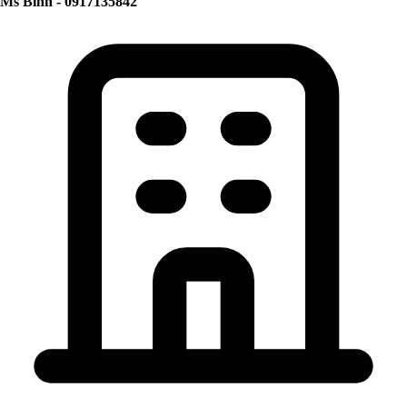
Ms Bình - 0917135842