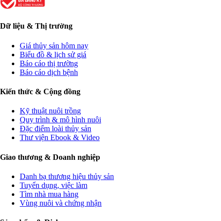
Dữ liệu & Thị trường
Giá thủy sản hôm nay
Biểu đồ & lịch sử giá
Báo cáo thị trường
Báo cáo dịch bệnh
Kiến thức & Cộng đồng
Kỹ thuật nuôi trồng
Quy trình & mô hình nuôi
Đặc điểm loài thủy sản
Thư viện Ebook & Video
Giao thương & Doanh nghiệp
Danh bạ thương hiệu thủy sản
Tuyển dụng, việc làm
Tìm nhà mua hàng
Vùng nuôi và chứng nhận