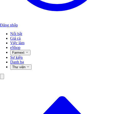
Đăng nhập
Nổi bật
Giá cả
Việc làm
eShop
Farmext
Sự kiện
Danh bạ
Thư viện