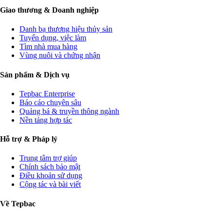
Giao thương & Doanh nghiệp
Danh bạ thương hiệu thủy sản
Tuyển dụng, việc làm
Tìm nhà mua hàng
Vùng nuôi và chứng nhận
Sản phẩm & Dịch vụ
Tepbac Enterprise
Báo cáo chuyên sâu
Quảng bá & truyền thông ngành
Nền tảng hợp tác
Hỗ trợ & Pháp lý
Trung tâm trợ giúp
Chính sách bảo mật
Điều khoản sử dụng
Cộng tác và bài viết
Về Tepbac