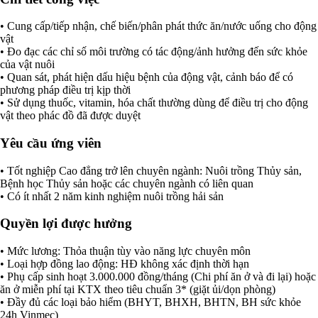
• Cung cấp/tiếp nhận, chế biến/phân phát thức ăn/nước uống cho động
vật
• Đo đạc các chỉ số môi trường có tác động/ảnh hưởng đến sức khỏe
của vật nuôi
• Quan sát, phát hiện dấu hiệu bệnh của động vật, cảnh báo để có
phương pháp điều trị kịp thời
• Sử dụng thuốc, vitamin, hóa chất thường dùng để điều trị cho động
vật theo phác đồ đã được duyệt
Yêu cầu ứng viên
• Tốt nghiệp Cao đẳng trở lên chuyên ngành: Nuôi trồng Thủy sản,
Bệnh học Thủy sản hoặc các chuyên ngành có liên quan
• Có ít nhất 2 năm kinh nghiệm nuôi trồng hải sản
Quyền lợi được hưởng
• Mức lương: Thỏa thuận tùy vào năng lực chuyên môn
• Loại hợp đồng lao động: HĐ không xác định thời hạn
• Phụ cấp sinh hoạt 3.000.000 đồng/tháng (Chi phí ăn ở và đi lại) hoặc
ăn ở miễn phí tại KTX theo tiêu chuẩn 3* (giặt ủi/dọn phòng)
• Đầy đủ các loại bảo hiểm (BHYT, BHXH, BHTN, BH sức khỏe
24h Vinmec)