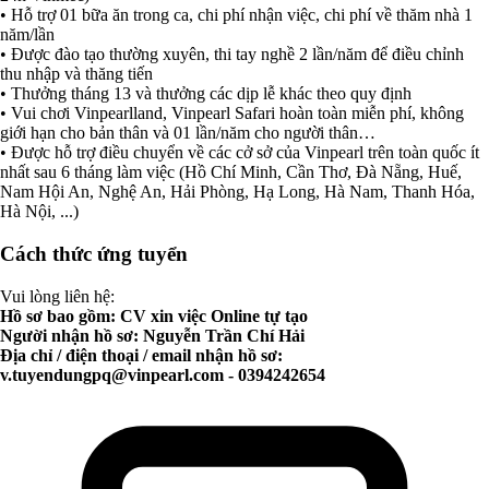
• Hỗ trợ 01 bữa ăn trong ca, chi phí nhận việc, chi phí về thăm nhà 1
năm/lần
• Được đào tạo thường xuyên, thi tay nghề 2 lần/năm để điều chỉnh
thu nhập và thăng tiến
• Thưởng tháng 13 và thưởng các dịp lễ khác theo quy định
• Vui chơi Vinpearlland, Vinpearl Safari hoàn toàn miễn phí, không
giới hạn cho bản thân và 01 lần/năm cho người thân…
• Được hỗ trợ điều chuyển về các cở sở của Vinpearl trên toàn quốc ít
nhất sau 6 tháng làm việc (Hồ Chí Minh, Cần Thơ, Đà Nẵng, Huế,
Nam Hội An, Nghệ An, Hải Phòng, Hạ Long, Hà Nam, Thanh Hóa,
Hà Nội, ...)
Cách thức ứng tuyển
Vui lòng liên hệ:
Hồ sơ bao gồm: CV xin việc Online tự tạo
Người nhận hồ sơ: Nguyễn Trần Chí Hải
Địa chỉ / điện thoại / email nhận hồ sơ:
v.tuyendungpq@vinpearl.com
- 0394242654