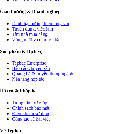
Giao thương & Doanh nghiệp
Danh bạ thương hiệu thủy sản
Tuyển dụng, việc làm
Tìm nhà mua hàng
Vùng nuôi và chứng nhận
Sản phẩm & Dịch vụ
Tepbac Enterprise
Báo cáo chuyên sâu
Quảng bá & truyền thông ngành
Nền tảng hợp tác
Hỗ trợ & Pháp lý
Trung tâm trợ giúp
Chính sách bảo mật
Điều khoản sử dụng
Cộng tác và bài viết
Về Tepbac