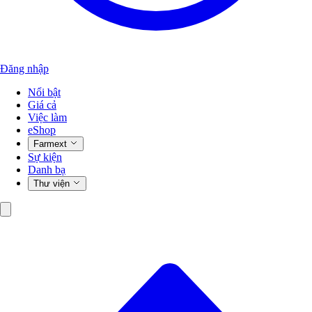
Đăng nhập
Nổi bật
Giá cả
Việc làm
eShop
Farmext
Sự kiện
Danh bạ
Thư viện