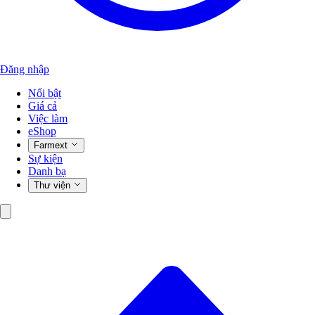
Đăng nhập
Nổi bật
Giá cả
Việc làm
eShop
Farmext
Sự kiện
Danh bạ
Thư viện