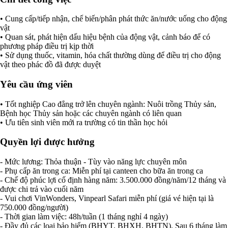
• Cung cấp/tiếp nhận, chế biến/phân phát thức ăn/nước uống cho động
vật
• Quan sát, phát hiện dấu hiệu bệnh của động vật, cảnh báo để có
phương pháp điều trị kịp thời
• Sử dụng thuốc, vitamin, hóa chất thường dùng để điều trị cho động
vật theo phác đồ đã được duyệt
Yêu cầu ứng viên
• Tốt nghiệp Cao đẳng trở lên chuyên ngành: Nuôi trồng Thủy sản,
Bệnh học Thủy sản hoặc các chuyên ngành có liên quan
• Ưu tiên sinh viên mới ra trường có tin thần học hỏi
Quyền lợi được hưởng
- Mức lương: Thỏa thuận - Tùy vào năng lực chuyên môn
- Phụ cấp ăn trong ca: Miễn phí tại canteen cho bữa ăn trong ca
- Chế độ phúc lợi cố định hàng năm: 3.500.000 đồng/năm/12 tháng và
được chi trả vào cuối năm
- Vui chơi VinWonders, Vinpearl Safari miễn phí (giá vé hiện tại là
750.000 đồng/người)
- Thời gian làm việc: 48h/tuần (1 tháng nghỉ 4 ngày)
- Đầy đủ các loại bảo hiểm (BHYT, BHXH, BHTN). Sau 6 tháng làm