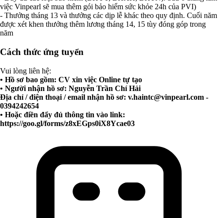
việc Vinpearl sẽ mua thêm gói bảo hiểm sức khỏe 24h của PVI)
- Thưởng tháng 13 và thưởng các dịp lễ khác theo quy định. Cuối năm
được xét khen thưởng thêm lương tháng 14, 15 tùy đóng góp trong
năm
Cách thức ứng tuyển
Vui lòng liên hệ:
• Hồ sơ bao gồm: CV xin việc Online tự tạo
• Người nhận hồ sơ: Nguyễn Trần Chí Hải
Địa chỉ / điện thoại / email nhận hồ sơ:
v.haintc@vinpearl.com
-
0394242654
• Hoặc điền đẩy đủ thông tin vào link:
https://goo.gl/forms/z8xEGps0iX8Ycae03