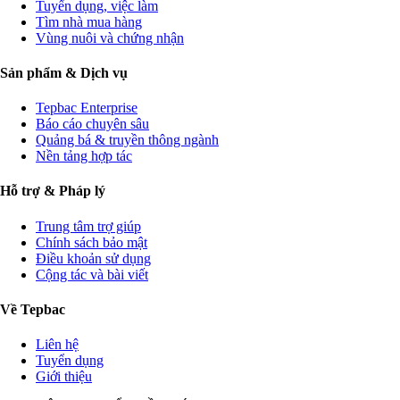
Tuyển dụng, việc làm
Tìm nhà mua hàng
Vùng nuôi và chứng nhận
Sản phẩm & Dịch vụ
Tepbac Enterprise
Báo cáo chuyên sâu
Quảng bá & truyền thông ngành
Nền tảng hợp tác
Hỗ trợ & Pháp lý
Trung tâm trợ giúp
Chính sách bảo mật
Điều khoản sử dụng
Cộng tác và bài viết
Về Tepbac
Liên hệ
Tuyển dụng
Giới thiệu