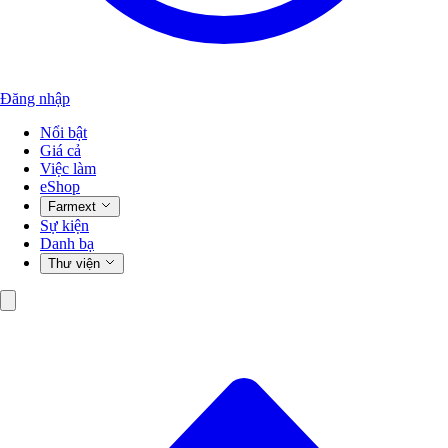
Đăng nhập
Nổi bật
Giá cả
Việc làm
eShop
Farmext
Sự kiện
Danh bạ
Thư viện