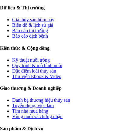
Dữ liệu & Thị trường
Giá thủy sản hôm nay
Biểu đồ & lịch sử giá
Báo cáo thị trường
Báo cáo dịch bệnh
Kiến thức & Cộng đồng
Kỹ thuật nuôi trồng
Quy trình & mô hình nuôi
Đặc điểm loài thủy sản
Thư viện Ebook & Video
Giao thương & Doanh nghiệp
Danh bạ thương hiệu thủy sản
Tuyển dụng, việc làm
Tìm nhà mua hàng
Vùng nuôi và chứng nhận
Sản phẩm & Dịch vụ