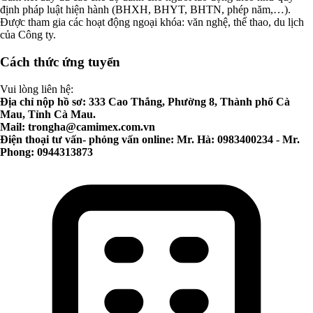
định pháp luật hiện hành (BHXH, BHYT, BHTN, phép năm,…).
Được tham gia các hoạt động ngoại khóa: văn nghệ, thể thao, du lịch
của Công ty.
Cách thức ứng tuyển
Vui lòng liên hệ:
Địa chỉ nộp hồ sơ: 333 Cao Thắng, Phường 8, Thành phố Cà
Mau, Tỉnh Cà Mau.
Mail:
trongha@camimex.com.vn
Điện thoại tư vấn- phỏng vấn online: Mr. Hà: 0983400234 - Mr.
Phong: 0944313873