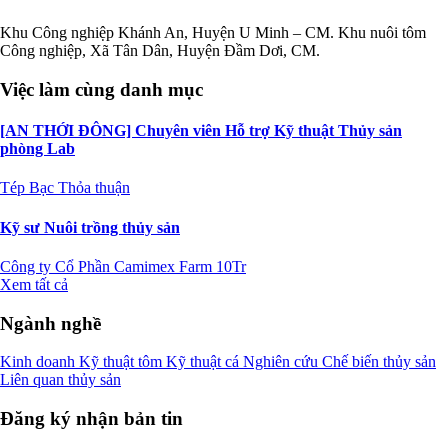
Khu Công nghiệp Khánh An, Huyện U Minh – CM. Khu nuôi tôm
Công nghiệp, Xã Tân Dân, Huyện Đầm Dơi, CM.
Việc làm cùng danh mục
[AN THỚI ĐÔNG] Chuyên viên Hỗ trợ Kỹ thuật Thủy sản
phòng Lab
Tép Bạc
Thỏa thuận
Kỹ sư Nuôi trồng thủy sản
Công ty Cổ Phần Camimex Farm
10Tr
Xem tất cả
Ngành nghề
Kinh doanh
Kỹ thuật tôm
Kỹ thuật cá
Nghiên cứu
Chế biến thủy sản
Liên quan thủy sản
Đăng ký nhận bản tin