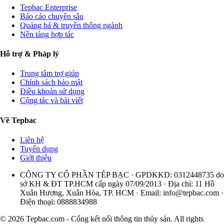
Tepbac Enterprise
Báo cáo chuyên sâu
Quảng bá & truyền thông ngành
Nền tảng hợp tác
Hỗ trợ & Pháp lý
Trung tâm trợ giúp
Chính sách bảo mật
Điều khoản sử dụng
Cộng tác và bài viết
Về Tepbac
Liên hệ
Tuyển dụng
Giới thiệu
CÔNG TY CỔ PHẦN TÉP BẠC · GPDKKD: 0312448735 do
sở KH & ĐT TP.HCM cấp ngày 07/09/2013 · Địa chỉ: 11 Hồ
Xuân Hương, Xuân Hòa, TP. HCM · Email:
info@tepbac.com
·
Điện thoại: 0888834988
© 2026 Tepbac.com - Cổng kết nối thông tin thủy sản. All rights