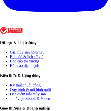
Dữ liệu & Thị trường
Giá thủy sản hôm nay
Biểu đồ & lịch sử giá
Báo cáo thị trường
Báo cáo dịch bệnh
Kiến thức & Cộng đồng
Kỹ thuật nuôi trồng
Quy trình & mô hình nuôi
Đặc điểm loài thủy sản
Thư viện Ebook & Video
Giao thương & Doanh nghiệp