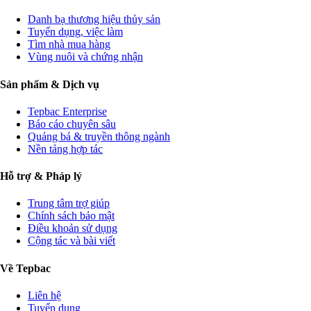
Danh bạ thương hiệu thủy sản
Tuyển dụng, việc làm
Tìm nhà mua hàng
Vùng nuôi và chứng nhận
Sản phẩm & Dịch vụ
Tepbac Enterprise
Báo cáo chuyên sâu
Quảng bá & truyền thông ngành
Nền tảng hợp tác
Hỗ trợ & Pháp lý
Trung tâm trợ giúp
Chính sách bảo mật
Điều khoản sử dụng
Cộng tác và bài viết
Về Tepbac
Liên hệ
Tuyển dụng