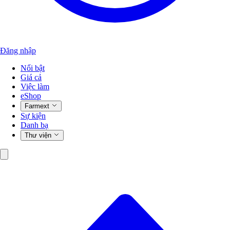
Đăng nhập
Nổi bật
Giá cả
Việc làm
eShop
Farmext
Sự kiện
Danh bạ
Thư viện