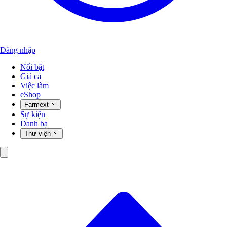
Đăng nhập
Nổi bật
Giá cả
Việc làm
eShop
Farmext
Sự kiện
Danh bạ
Thư viện