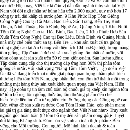
ngày càng lớn của Cơ quan chính quyền, Đối tác và Bà con nuôi tôm
cả nước.Hiện nay, Việt Úc là đơn vị dẫn đầu ngành thủy sản tại Việt
Nam với đội ngũ nhân sự hùng hậu trên 2.000 người, quy mô hơn 17
công ty trải dài khắp cả nước gồm: 9 Khu Phức Hợp Tôm Giống
Công Nghệ Cao tại Cà Mau, Bạc Liêu, Sóc Trăng, Bến Tre, Bình
Thuận, Ninh Thuận, Bình Định, Nghệ An, Quảng Ninh; 1 Khu Nuôi
Tôm Công Nghệ Cao tại Hòa Bình, Bạc Liêu, 2 Khu Phức Hợp Sản
Xuất Tôm Công Nghệ Cao tại Bạc Liêu, Bình Định và Quảng Ninh, 1
nhà máy chế biến thức ăn tại Bến Tre, 1 khu sản xuất cá tra giống
công nghệ cao tại An Giang với diện tích 104 ha.Đặc biệt, trong mảng
tôm giống, Tập đoàn là đơn vị sản xuất giống lớn nhất cả nước, với
tổng công suất sản xuất trên 50 tỷ con giống/năm. Sản lượng giống
Tập đoàn cung cấp cho thị trường đáp ứng hơn 30% thị phần tôm
giống cả nước.Với khát vọng “Nâng Tầm Tôm Việt”, Tập đoàn Việt
Úc đã và đang triển khai nhiều giải pháp quan trọng nhằm phát triển
thương hiệu tôm Việt Nam, góp phần đưa con tôm trở thành một trong
những mặt hàng thủy sản xuất khẩu quan trọng của Việt Nam. Hiện
nay, Tập đoàn tự tin làm chủ toàn bộ chuỗi giá trị khép kín ngành tôm
từ tôm bố mẹ, tôm giống, thức ăn, tôm thương phẩm đến chế
biến. Việc liên tục đầu tư nghiên cứu & ứng dụng các Công nghệ cao
Bền vững để sản xuất ra được Con Tôm Hoàn Hảo, góp phần mang
lại giá trị gia tăng thiết thực cho ngành tôm Việt Nam như:• Truy xuất
nguồn gốc hoàn toàn (từ tôm bố mẹ đến sản phẩm đóng gói)• Tuyệt
đối không Kháng sinh. Đảm bảo vệ sinh an toàn thực phẩm• Bền
vững cho Môi trường, Con người, Mô hình kinh doanh & toàn