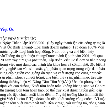
Việt Úc
TẬP ĐOÀN VIỆT ÚC
• Ngày Thành lập: 09/08/2001 (Lấy ngày thành lập của công ty mẹ là
Việt Úc Bình Thuận)• Loại hình doanh nghiệp: Tập đoàn 100% Vốn
nước ngoài• Loại hình hoạt động: Nuôi trồng và chế biến thủy
sảnThông tin giới thiệu chung:Được thành lập từ năm 2001, trải qua
20 năm xây dựng và phát triển, Tập đoàn Việt Úc là đơn vị tiên phong
trong việc ứng dụng các thành tựu khoa học và công nghệ, đặc biệt là
công nghệ cao vào sản xuất, góp phần quan trọng trong việc đảm bảo
cung cấp nguồn con giống ổn định và chất lượng cao cũng như các
sản phẩm phục vụ nuôi trồng, chế biến thủy sản, nhằm mục tiêu xây
dựng thương hiệu và Nâng Tầm Tôm Việt.Việt Úc tiên phong kiên
định với con đường: Nuôi tôm hoàn toàn không kháng sinh và Cho ra
thị trường Con tôm hoàn hảo, có thể truy xuất được nguồn gốc, đáp
ứng các tiêu chuẩn xuất khẩu đến những thị trường khó tính nhất thế
giới.Việt Úc còn là Tập đoàn đầu tiên khởi xướng công cuộc: “Vì một
ngành tôm Việt Nam phát triển Bền vững”, với sự ủng hộ, đồng hành