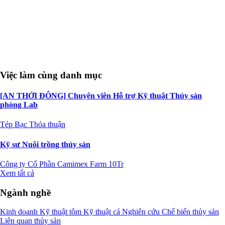
Việc làm cùng danh mục
[AN THỚI ĐÔNG] Chuyên viên Hỗ trợ Kỹ thuật Thủy sản
phòng Lab
Tép Bạc
Thỏa thuận
Kỹ sư Nuôi trồng thủy sản
Công ty Cổ Phần Camimex Farm
10Tr
Xem tất cả
Ngành nghề
Kinh doanh
Kỹ thuật tôm
Kỹ thuật cá
Nghiên cứu
Chế biến thủy sản
Liên quan thủy sản