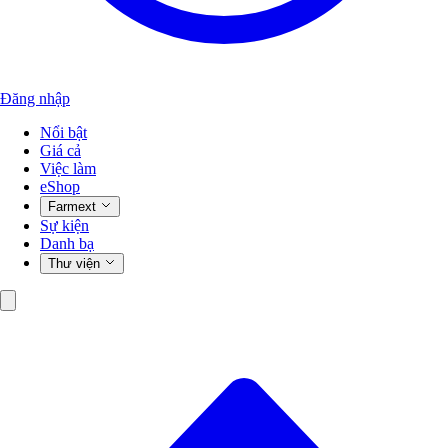
Đăng nhập
Nổi bật
Giá cả
Việc làm
eShop
Farmext
Sự kiện
Danh bạ
Thư viện