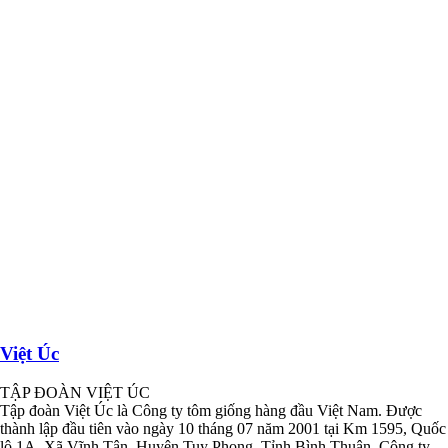
Việt Úc
TẬP ĐOÀN VIỆT ÚC
Tập đoàn Việt Úc là Công ty tôm giống hàng đầu Việt Nam. Được
thành lập đầu tiên vào ngày 10 tháng 07 năm 2001 tại Km 1595, Quốc
lộ 1A, Xã Vĩnh Tân, Huyện Tuy Phong, Tỉnh Bình Thuận, Công ty