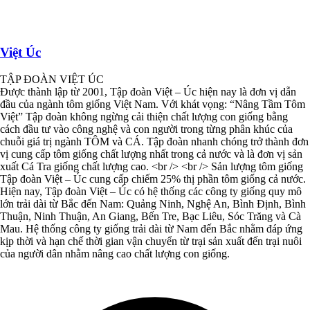
Việt Úc
TẬP ĐOÀN VIỆT ÚC
Được thành lập từ 2001, Tập đoàn Việt – Úc hiện nay là đơn vị dẫn
đầu của ngành tôm giống Việt Nam. Với khát vọng: “Nâng Tầm Tôm
Việt” Tập đoàn không ngừng cải thiện chất lượng con giống bằng
cách đầu tư vào công nghệ và con người trong từng phân khúc của
chuỗi giá trị ngành TÔM và CÁ. Tập đoàn nhanh chóng trở thành đơn
vị cung cấp tôm giống chất lượng nhất trong cả nước và là đơn vị sản
xuất Cá Tra giống chất lượng cao. <br /> <br /> Sản lượng tôm giống
Tập đoàn Việt – Úc cung cấp chiếm 25% thị phần tôm giống cả nước.
Hiện nay, Tập đoàn Việt – Úc có hệ thống các công ty giống quy mô
lớn trải dài từ Bắc đến Nam: Quảng Ninh, Nghệ An, Bình Định, Bình
Thuận, Ninh Thuận, An Giang, Bến Tre, Bạc Liêu, Sóc Trăng và Cà
Mau. Hệ thống công ty giống trải dài từ Nam đến Bắc nhằm đáp ứng
kịp thời và hạn chế thời gian vận chuyển từ trại sản xuất đến trại nuôi
của người dân nhằm nâng cao chất lượng con giống.