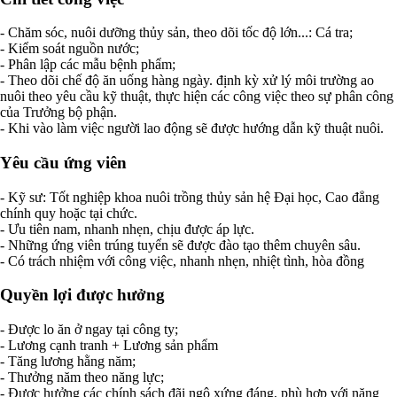
- Chăm sóc, nuôi dưỡng thủy sản, theo dõi tốc độ lớn...: Cá tra;
- Kiểm soát nguồn nước;
- Phân lập các mẫu bệnh phẩm;
- Theo dõi chế độ ăn uống hàng ngày. định kỳ xử lý môi trường ao
nuôi theo yêu cầu kỹ thuật, thực hiện các công việc theo sự phân công
của Trưởng bộ phận.
- Khi vào làm việc người lao động sẽ được hướng dẫn kỹ thuật nuôi.
Yêu cầu ứng viên
- Kỹ sư: Tốt nghiệp khoa nuôi trồng thủy sản hệ Đại học, Cao đẳng
chính quy hoặc tại chức.
- Ưu tiên nam, nhanh nhẹn, chịu được áp lực.
- Những ứng viên trúng tuyển sẽ được đào tạo thêm chuyên sâu.
- Có trách nhiệm với công việc, nhanh nhẹn, nhiệt tình, hòa đồng
Quyền lợi được hưởng
- Được lo ăn ở ngay tại công ty;
- Lương cạnh tranh + Lương sản phẩm
- Tăng lương hằng năm;
- Thưởng năm theo năng lực;
- Được hưởng các chính sách đãi ngộ xứng đáng, phù hợp với năng