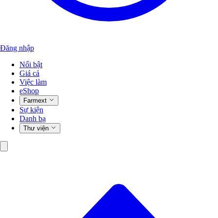
Đăng nhập
Nổi bật
Giá cả
Việc làm
eShop
Farmext
Sự kiện
Danh bạ
Thư viện