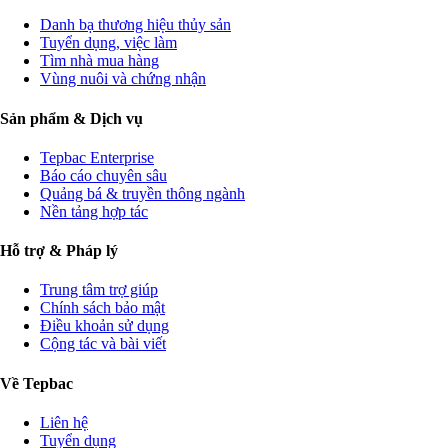
Danh bạ thương hiệu thủy sản
Tuyển dụng, việc làm
Tìm nhà mua hàng
Vùng nuôi và chứng nhận
Sản phẩm & Dịch vụ
Tepbac Enterprise
Báo cáo chuyên sâu
Quảng bá & truyền thông ngành
Nền tảng hợp tác
Hỗ trợ & Pháp lý
Trung tâm trợ giúp
Chính sách bảo mật
Điều khoản sử dụng
Cộng tác và bài viết
Về Tepbac
Liên hệ
Tuyển dụng