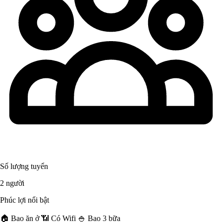
Số lượng tuyển
2 người
Phúc lợi nổi bật
🏠 Bao ăn ở
📶 Có Wifi
🍚 Bao 3 bữa