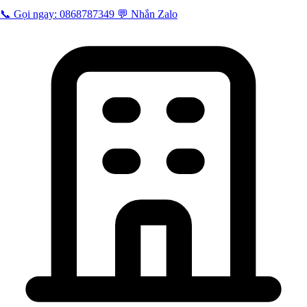
📞 Gọi ngay: 0868787349
💬 Nhắn Zalo