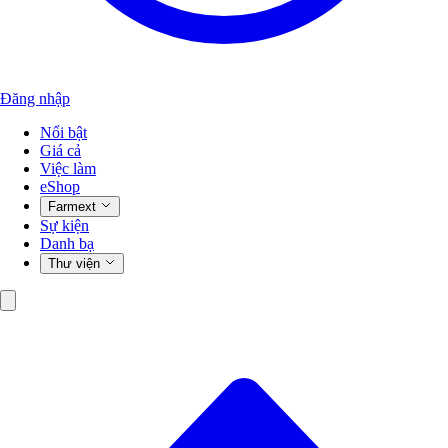
Đăng nhập
Nổi bật
Giá cả
Việc làm
eShop
Farmext
Sự kiện
Danh bạ
Thư viện