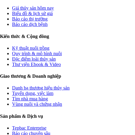
Giá thủy sản hôm nay
Biểu đồ & lịch sử giá
Báo cáo thị trường
Báo cáo dịch bệnh
Kiến thức & Cộng đồng
Kỹ thuật nuôi trồng
Quy trình & mô hình nuôi
Đặc điểm loài thủy sản
Thư viện Ebook & Video
Giao thương & Doanh nghiệp
Danh bạ thương hiệu thủy sản
Tuyển dụng, việc làm
Tìm nhà mua hàng
Vùng nuôi và chứng nhận
Sản phẩm & Dịch vụ
Tepbac Enterprise
Báo cáo chuyên sâu