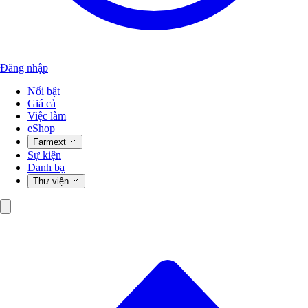
Đăng nhập
Nổi bật
Giá cả
Việc làm
eShop
Farmext
Sự kiện
Danh bạ
Thư viện