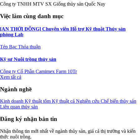
Công ty TNHH MTV SX Giống thủy sản Quốc Nay
Việc làm cùng danh mục
[AN THỚI ĐÔNG] Chuyên viên Hỗ trợ Kỹ thuật Thủy sản
phòng Lab
Tép Bạc
Thỏa thuận
Kỹ sư Nuôi trồng thủy sản
Công ty Cổ Phần Camimex Farm
10Tr
Xem tất cả
Ngành nghề
Kinh doanh
Kỹ thuật tôm
Kỹ thuật cá
Nghiên cứu
Chế biến thủy sản
Liên quan thủy sản
Đăng ký nhận bản tin
Nhận thông tin mới nhất về ngành thủy sản, giá cả thị trường và kiến
thức nuôi trồng.