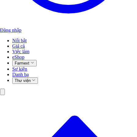
Đăng nhập
Nổi bật
Giá cả
Việc làm
eShop
Farmext
Sự kiện
Danh bạ
Thư viện