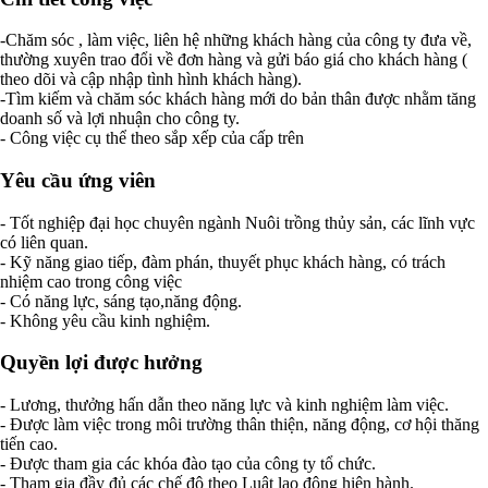
-Chăm sóc , làm việc, liên hệ những khách hàng của công ty đưa về,
thường xuyên trao đổi về đơn hàng và gửi báo giá cho khách hàng (
theo dõi và cập nhập tình hình khách hàng).
-Tìm kiếm và chăm sóc khách hàng mới do bản thân được nhằm tăng
doanh số và lợi nhuận cho công ty.
- Công việc cụ thể theo sắp xếp của cấp trên
Yêu cầu ứng viên
- Tốt nghiệp đại học chuyên ngành Nuôi trồng thủy sản, các lĩnh vực
có liên quan.
- Kỹ năng giao tiếp, đàm phán, thuyết phục khách hàng, có trách
nhiệm cao trong công việc
- Có năng lực, sáng tạo,năng động.
- Không yêu cầu kinh nghiệm.
Quyền lợi được hưởng
- Lương, thưởng hấn dẫn theo năng lực và kinh nghiệm làm việc.
- Được làm việc trong môi trường thân thiện, năng động, cơ hội thăng
tiến cao.
- Được tham gia các khóa đào tạo của công ty tổ chức.
- Tham gia đầy đủ các chế độ theo Luật lao động hiện hành.