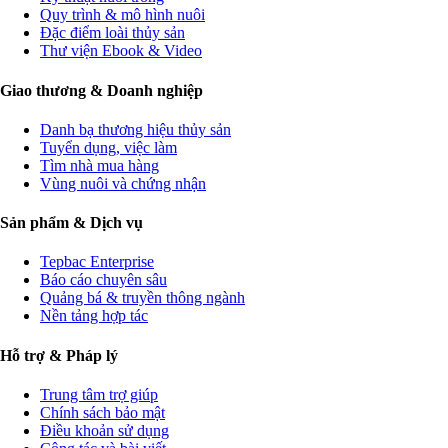
Quy trình & mô hình nuôi
Đặc điểm loài thủy sản
Thư viện Ebook & Video
Giao thương & Doanh nghiệp
Danh bạ thương hiệu thủy sản
Tuyển dụng, việc làm
Tìm nhà mua hàng
Vùng nuôi và chứng nhận
Sản phẩm & Dịch vụ
Tepbac Enterprise
Báo cáo chuyên sâu
Quảng bá & truyền thông ngành
Nền tảng hợp tác
Hỗ trợ & Pháp lý
Trung tâm trợ giúp
Chính sách bảo mật
Điều khoản sử dụng