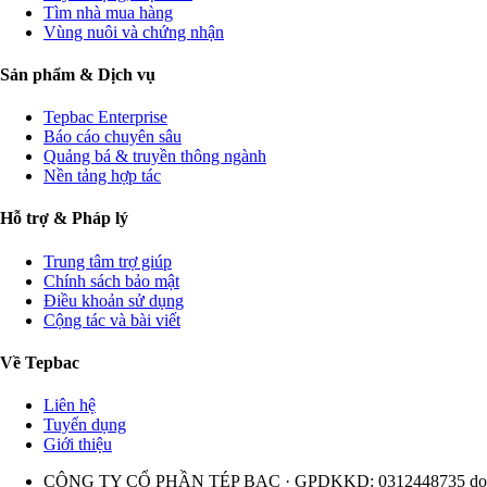
Tìm nhà mua hàng
Vùng nuôi và chứng nhận
Sản phẩm & Dịch vụ
Tepbac Enterprise
Báo cáo chuyên sâu
Quảng bá & truyền thông ngành
Nền tảng hợp tác
Hỗ trợ & Pháp lý
Trung tâm trợ giúp
Chính sách bảo mật
Điều khoản sử dụng
Cộng tác và bài viết
Về Tepbac
Liên hệ
Tuyển dụng
Giới thiệu
CÔNG TY CỔ PHẦN TÉP BẠC · GPDKKD: 0312448735 do