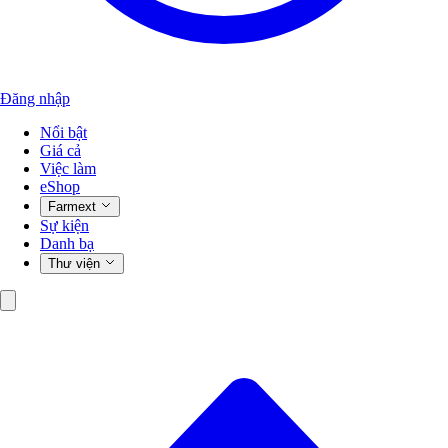
Đăng nhập
Nổi bật
Giá cả
Việc làm
eShop
Farmext
Sự kiện
Danh bạ
Thư viện