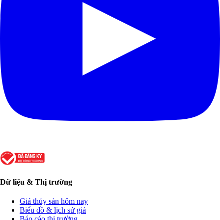
Dữ liệu & Thị trường
Giá thủy sản hôm nay
Biểu đồ & lịch sử giá
Báo cáo thị trường