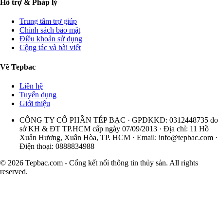
Hỗ trợ & Pháp lý
Trung tâm trợ giúp
Chính sách bảo mật
Điều khoản sử dụng
Cộng tác và bài viết
Về Tepbac
Liên hệ
Tuyển dụng
Giới thiệu
CÔNG TY CỔ PHẦN TÉP BẠC · GPDKKD: 0312448735 do
sở KH & ĐT TP.HCM cấp ngày 07/09/2013 · Địa chỉ: 11 Hồ
Xuân Hương, Xuân Hòa, TP. HCM · Email:
info@tepbac.com
·
Điện thoại: 0888834988
© 2026 Tepbac.com - Cổng kết nối thông tin thủy sản. All rights
reserved.