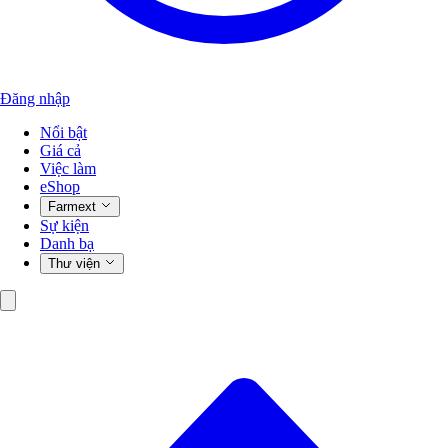
Đăng nhập
Nổi bật
Giá cả
Việc làm
eShop
Farmext
Sự kiện
Danh bạ
Thư viện