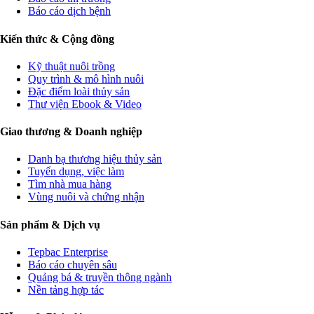
Báo cáo dịch bệnh
Kiến thức & Cộng đồng
Kỹ thuật nuôi trồng
Quy trình & mô hình nuôi
Đặc điểm loài thủy sản
Thư viện Ebook & Video
Giao thương & Doanh nghiệp
Danh bạ thương hiệu thủy sản
Tuyển dụng, việc làm
Tìm nhà mua hàng
Vùng nuôi và chứng nhận
Sản phẩm & Dịch vụ
Tepbac Enterprise
Báo cáo chuyên sâu
Quảng bá & truyền thông ngành
Nền tảng hợp tác