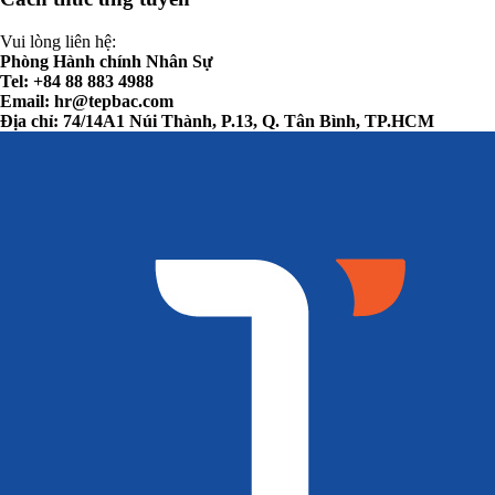
Vui lòng liên hệ:
Phòng Hành chính Nhân Sự
Tel: +84 88 883 4988
Email:
hr@tepbac.com
Địa chỉ: 74/14A1 Núi Thành, P.13, Q. Tân Bình, TP.HCM