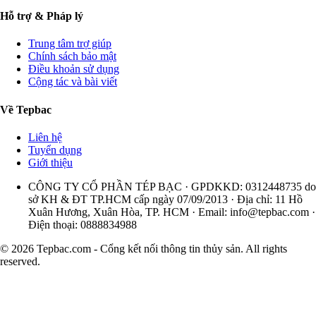
Hỗ trợ & Pháp lý
Trung tâm trợ giúp
Chính sách bảo mật
Điều khoản sử dụng
Cộng tác và bài viết
Về Tepbac
Liên hệ
Tuyển dụng
Giới thiệu
CÔNG TY CỔ PHẦN TÉP BẠC · GPDKKD: 0312448735 do
sở KH & ĐT TP.HCM cấp ngày 07/09/2013 · Địa chỉ: 11 Hồ
Xuân Hương, Xuân Hòa, TP. HCM · Email:
info@tepbac.com
·
Điện thoại: 0888834988
© 2026 Tepbac.com - Cổng kết nối thông tin thủy sản. All rights
reserved.