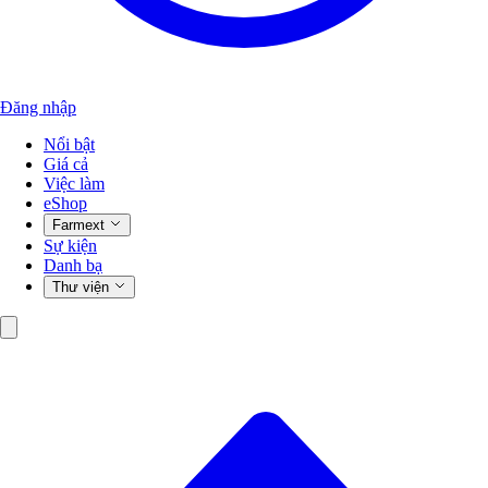
Đăng nhập
Nổi bật
Giá cả
Việc làm
eShop
Farmext
Sự kiện
Danh bạ
Thư viện