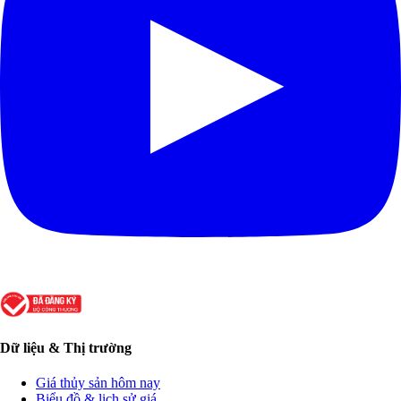
Dữ liệu & Thị trường
Giá thủy sản hôm nay
Biểu đồ & lịch sử giá