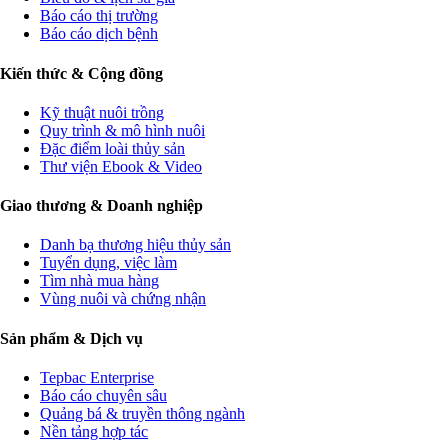
Báo cáo thị trường
Báo cáo dịch bệnh
Kiến thức & Cộng đồng
Kỹ thuật nuôi trồng
Quy trình & mô hình nuôi
Đặc điểm loài thủy sản
Thư viện Ebook & Video
Giao thương & Doanh nghiệp
Danh bạ thương hiệu thủy sản
Tuyển dụng, việc làm
Tìm nhà mua hàng
Vùng nuôi và chứng nhận
Sản phẩm & Dịch vụ
Tepbac Enterprise
Báo cáo chuyên sâu
Quảng bá & truyền thông ngành
Nền tảng hợp tác