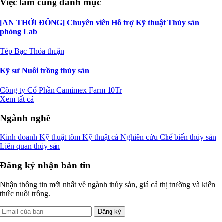
Việc làm cùng danh mục
[AN THỚI ĐÔNG] Chuyên viên Hỗ trợ Kỹ thuật Thủy sản
phòng Lab
Tép Bạc
Thỏa thuận
Kỹ sư Nuôi trồng thủy sản
Công ty Cổ Phần Camimex Farm
10Tr
Xem tất cả
Ngành nghề
Kinh doanh
Kỹ thuật tôm
Kỹ thuật cá
Nghiên cứu
Chế biến thủy sản
Liên quan thủy sản
Đăng ký nhận bản tin
Nhận thông tin mới nhất về ngành thủy sản, giá cả thị trường và kiến
thức nuôi trồng.
Đăng ký