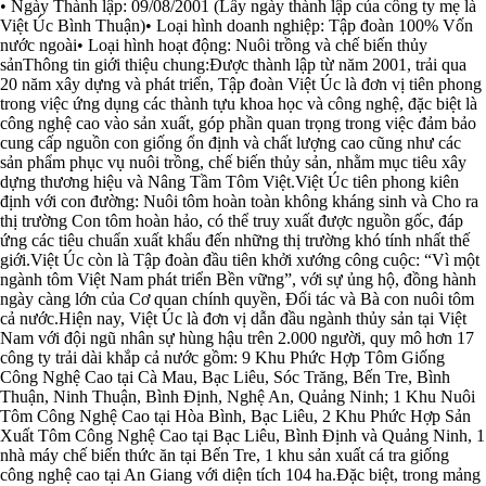
• Ngày Thành lập: 09/08/2001 (Lấy ngày thành lập của công ty mẹ là
Việt Úc Bình Thuận)• Loại hình doanh nghiệp: Tập đoàn 100% Vốn
nước ngoài• Loại hình hoạt động: Nuôi trồng và chế biến thủy
sảnThông tin giới thiệu chung:Được thành lập từ năm 2001, trải qua
20 năm xây dựng và phát triển, Tập đoàn Việt Úc là đơn vị tiên phong
trong việc ứng dụng các thành tựu khoa học và công nghệ, đặc biệt là
công nghệ cao vào sản xuất, góp phần quan trọng trong việc đảm bảo
cung cấp nguồn con giống ổn định và chất lượng cao cũng như các
sản phẩm phục vụ nuôi trồng, chế biến thủy sản, nhằm mục tiêu xây
dựng thương hiệu và Nâng Tầm Tôm Việt.Việt Úc tiên phong kiên
định với con đường: Nuôi tôm hoàn toàn không kháng sinh và Cho ra
thị trường Con tôm hoàn hảo, có thể truy xuất được nguồn gốc, đáp
ứng các tiêu chuẩn xuất khẩu đến những thị trường khó tính nhất thế
giới.Việt Úc còn là Tập đoàn đầu tiên khởi xướng công cuộc: “Vì một
ngành tôm Việt Nam phát triển Bền vững”, với sự ủng hộ, đồng hành
ngày càng lớn của Cơ quan chính quyền, Đối tác và Bà con nuôi tôm
cả nước.Hiện nay, Việt Úc là đơn vị dẫn đầu ngành thủy sản tại Việt
Nam với đội ngũ nhân sự hùng hậu trên 2.000 người, quy mô hơn 17
công ty trải dài khắp cả nước gồm: 9 Khu Phức Hợp Tôm Giống
Công Nghệ Cao tại Cà Mau, Bạc Liêu, Sóc Trăng, Bến Tre, Bình
Thuận, Ninh Thuận, Bình Định, Nghệ An, Quảng Ninh; 1 Khu Nuôi
Tôm Công Nghệ Cao tại Hòa Bình, Bạc Liêu, 2 Khu Phức Hợp Sản
Xuất Tôm Công Nghệ Cao tại Bạc Liêu, Bình Định và Quảng Ninh, 1
nhà máy chế biến thức ăn tại Bến Tre, 1 khu sản xuất cá tra giống
công nghệ cao tại An Giang với diện tích 104 ha.Đặc biệt, trong mảng