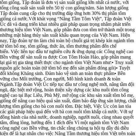
tôm giống, Tập đoàn là đơn vị sản xuất giống lớn nhất cả nước, với
tổng công suất sản xuất trên 50 tỷ con giống/năm. Sản lượng giống
Tập đoàn cung cấp cho thị trường đáp ứng hơn 30% thị phần tôm
giống cả nước.Với khát vọng “Nâng Tầm Tôm Việt”, Tập đoàn Việt
Úc đã và đang triển khai nhiều giải pháp quan trọng nhằm phát triển
thương hiệu tôm Việt Nam, góp phần đưa con tôm trở thành một trong
những mặt hàng thủy sản xuất khẩu quan trọng của Việt Nam. Hiện
nay, Tập đoàn tự tin làm chủ toàn bộ chuỗi giá trị khép kín ngành tôm
từ tôm bố mẹ, tôm giống, thức ăn, tôm thương phẩm đến chế
biến. Việc liên tục đầu tư nghiên cứu & ứng dụng các Công nghệ cao
Bền vững để sản xuất ra được Con Tôm Hoàn Hảo, góp phần mang
lại giá trị gia tăng thiết thực cho ngành tôm Việt Nam như:• Truy xuất
nguồn gốc hoàn toàn (từ tôm bố mẹ đến sản phẩm đóng gói)• Tuyệt
đối không Kháng sinh. Đảm bảo vệ sinh an toàn thực phẩm• Bền
vững cho Môi trường, Con người, Mô hình kinh doanh & toàn
Ngành.Tập đoàn Việt Úc tiếp tục đầu tư công nghệ mới, nâng tầm đội
ngũ, đặc biệt mở rộng, hoàn thiện xây dựng các khu nuôi tôm công
nghệ cao tại Bạc Liêu, Phù Mỹ, mở rộng các khu sản xuất tôm bố mẹ,
giống để nâng cao hiệu quả sản xuất, đảm bảo đáp ứng sản lượng, chất
lượng tôm giống cho bà con nuôi tôm. Đặc biệt, Việc Úc còn lan tỏa
các giải pháp hiệu quả đến với bà con nuôi tôm khắp cả nước. Với sự
đồng hành của nhà nước, doanh nghiệp, người nuôi, cùng nhau quyết
tâm, đồng lòng, hướng đến 1 đích đến Vì một ngành tôm Việt Nam
công nghệ cao Bền vững, tin chắc rằng chúng ta hội tụ đầy đủ điều
kiện để là hạt nhân cho việc Nâng Tầm thương hiệu tôm Việt trên toàn