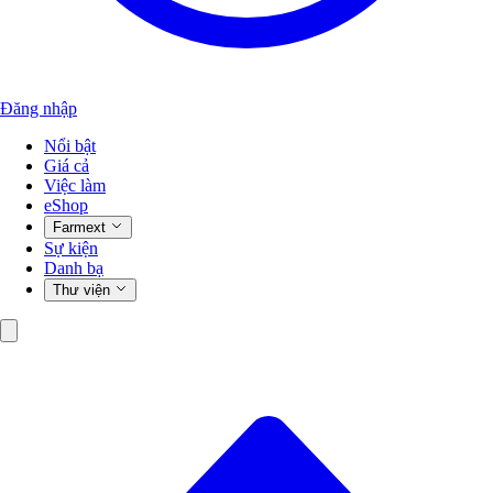
Đăng nhập
Nổi bật
Giá cả
Việc làm
eShop
Farmext
Sự kiện
Danh bạ
Thư viện