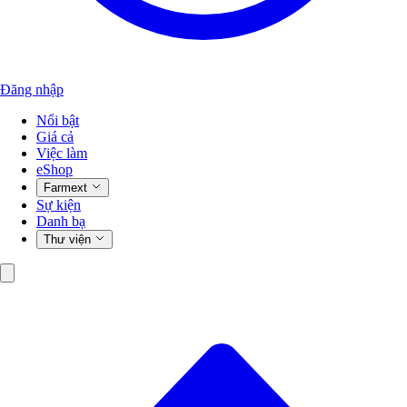
Đăng nhập
Nổi bật
Giá cả
Việc làm
eShop
Farmext
Sự kiện
Danh bạ
Thư viện