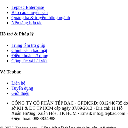
Tepbac Enterprise
Báo cáo chuyên sâu
Quảng bá & truyền thông ngành
Nền tảng hợp tác
Hỗ trợ & Pháp lý
Trung tâm trợ giúp
Chính sách bảo mật
Điều khoản sử dụng
Cộng tác và bài viết
Về Tepbac
Liên hệ
Tuyển dụng
Giới thiệu
CÔNG TY CỔ PHẦN TÉP BẠC · GPDKKD: 0312448735 do
sở KH & ĐT TP.HCM cấp ngày 07/09/2013 · Địa chỉ: 11 Hồ
Xuân Hương, Xuân Hòa, TP. HCM · Email:
info@tepbac.com
·
Điện thoại: 0888834988