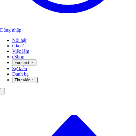
Đăng nhập
Nổi bật
Giá cả
Việc làm
eShop
Farmext
Sự kiện
Danh bạ
Thư viện