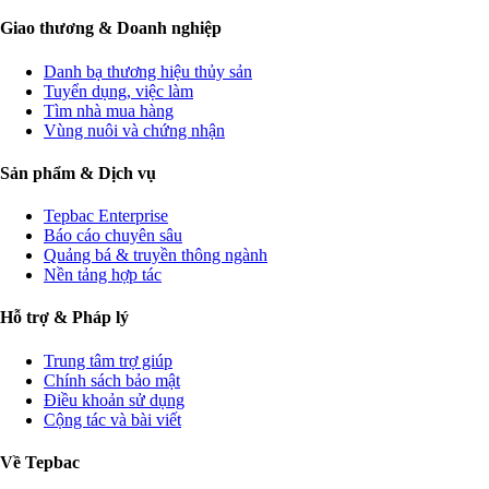
Giao thương & Doanh nghiệp
Danh bạ thương hiệu thủy sản
Tuyển dụng, việc làm
Tìm nhà mua hàng
Vùng nuôi và chứng nhận
Sản phẩm & Dịch vụ
Tepbac Enterprise
Báo cáo chuyên sâu
Quảng bá & truyền thông ngành
Nền tảng hợp tác
Hỗ trợ & Pháp lý
Trung tâm trợ giúp
Chính sách bảo mật
Điều khoản sử dụng
Cộng tác và bài viết
Về Tepbac