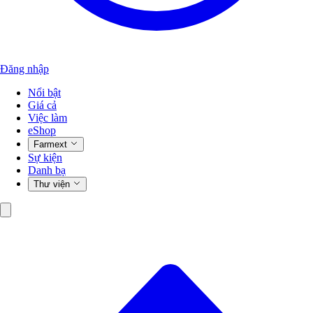
Đăng nhập
Nổi bật
Giá cả
Việc làm
eShop
Farmext
Sự kiện
Danh bạ
Thư viện