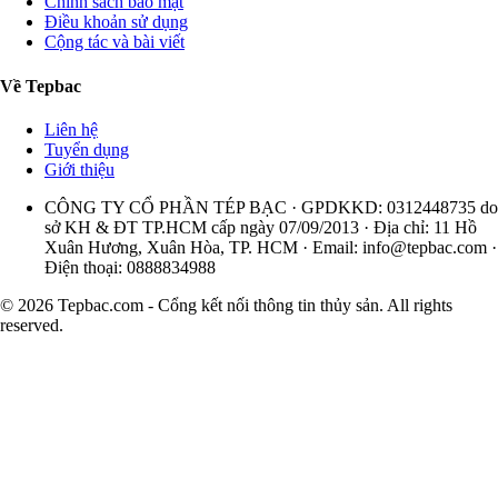
Chính sách bảo mật
Điều khoản sử dụng
Cộng tác và bài viết
Về Tepbac
Liên hệ
Tuyển dụng
Giới thiệu
CÔNG TY CỔ PHẦN TÉP BẠC · GPDKKD: 0312448735 do
sở KH & ĐT TP.HCM cấp ngày 07/09/2013 · Địa chỉ: 11 Hồ
Xuân Hương, Xuân Hòa, TP. HCM · Email:
info@tepbac.com
·
Điện thoại: 0888834988
© 2026 Tepbac.com - Cổng kết nối thông tin thủy sản. All rights
reserved.