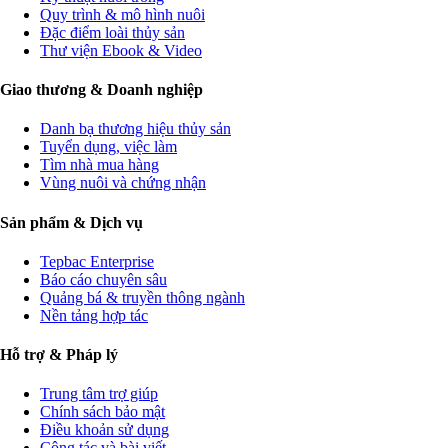
Quy trình & mô hình nuôi
Đặc điểm loài thủy sản
Thư viện Ebook & Video
Giao thương & Doanh nghiệp
Danh bạ thương hiệu thủy sản
Tuyển dụng, việc làm
Tìm nhà mua hàng
Vùng nuôi và chứng nhận
Sản phẩm & Dịch vụ
Tepbac Enterprise
Báo cáo chuyên sâu
Quảng bá & truyền thông ngành
Nền tảng hợp tác
Hỗ trợ & Pháp lý
Trung tâm trợ giúp
Chính sách bảo mật
Điều khoản sử dụng
Cộng tác và bài viết