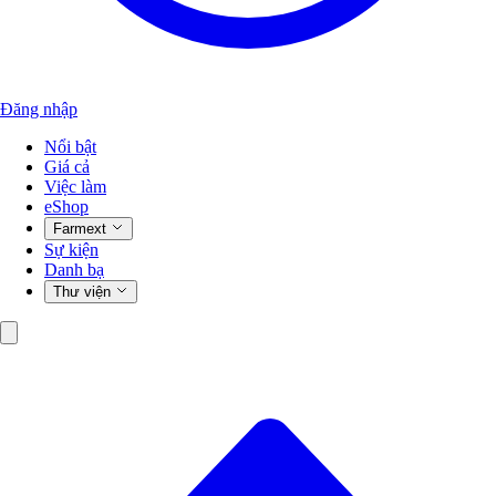
Đăng nhập
Nổi bật
Giá cả
Việc làm
eShop
Farmext
Sự kiện
Danh bạ
Thư viện