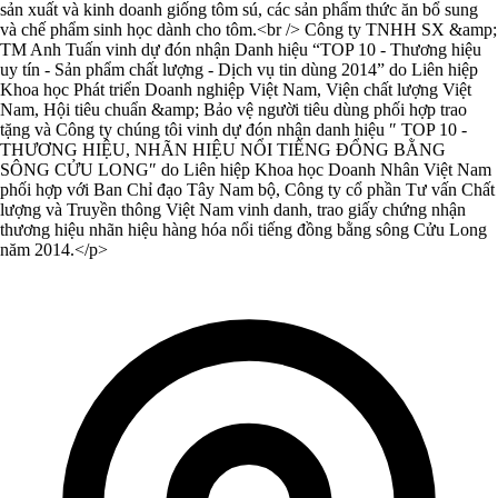
sản xuất và kinh doanh giống tôm sú, các sản phẩm thức ăn bổ sung
và chế phẩm sinh học dành cho tôm.<br /> Công ty TNHH SX &amp;
TM Anh Tuấn vinh dự đón nhận Danh hiệu “TOP 10 - Thương hiệu
uy tín - Sản phẩm chất lượng - Dịch vụ tin dùng 2014” do Liên hiệp
Khoa học Phát triển Doanh nghiệp Việt Nam, Viện chất lượng Việt
Nam, Hội tiêu chuẩn &amp; Bảo vệ người tiêu dùng phối hợp trao
tặng và Công ty chúng tôi vinh dự đón nhận danh hiệu ″ TOP 10 -
THƯƠNG HIỆU, NHÃN HIỆU NỔI TIẾNG ĐỔNG BẰNG
SÔNG CỬU LONG″ do Liên hiệp Khoa học Doanh Nhân Việt Nam
phối hợp với Ban Chỉ đạo Tây Nam bộ, Công ty cổ phần Tư vấn Chất
lượng và Truyền thông Việt Nam vinh danh, trao giấy chứng nhận
thương hiệu nhãn hiệu hàng hóa nổi tiếng đồng bằng sông Cửu Long
năm 2014.</p>