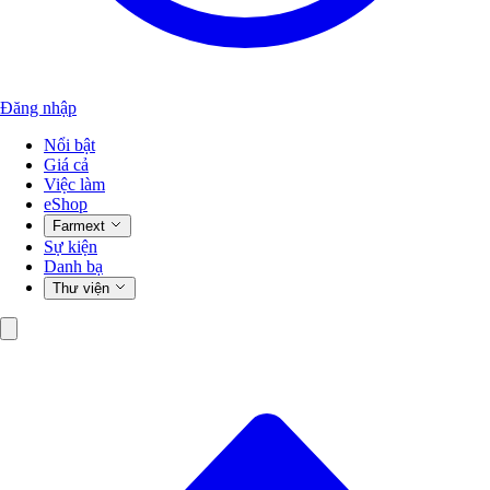
Đăng nhập
Nổi bật
Giá cả
Việc làm
eShop
Farmext
Sự kiện
Danh bạ
Thư viện