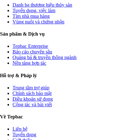
Danh bạ thương hiệu thủy sản
Tuyển dụng, việc làm
Tìm nhà mua hàng
Vùng nuôi và chứng nhận
Sản phẩm & Dịch vụ
Tepbac Enterprise
Báo cáo chuyên sâu
Quảng bá & truyền thông ngành
Nền tảng hợp tác
Hỗ trợ & Pháp lý
Trung tâm trợ giúp
Chính sách bảo mật
Điều khoản sử dụng
Cộng tác và bài viết
Về Tepbac
Liên hệ
Tuyển dụng