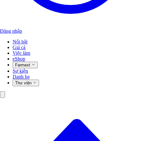
Đăng nhập
Nổi bật
Giá cả
Việc làm
eShop
Farmext
Sự kiện
Danh bạ
Thư viện