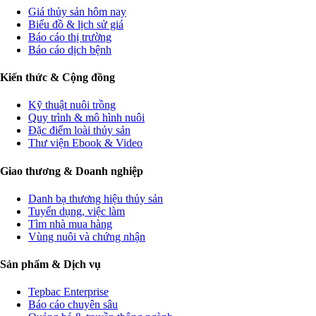
Giá thủy sản hôm nay
Biểu đồ & lịch sử giá
Báo cáo thị trường
Báo cáo dịch bệnh
Kiến thức & Cộng đồng
Kỹ thuật nuôi trồng
Quy trình & mô hình nuôi
Đặc điểm loài thủy sản
Thư viện Ebook & Video
Giao thương & Doanh nghiệp
Danh bạ thương hiệu thủy sản
Tuyển dụng, việc làm
Tìm nhà mua hàng
Vùng nuôi và chứng nhận
Sản phẩm & Dịch vụ
Tepbac Enterprise
Báo cáo chuyên sâu