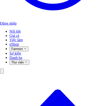
Đăng nhập
Nổi bật
Giá cả
Việc làm
eShop
Farmext
Sự kiện
Danh bạ
Thư viện