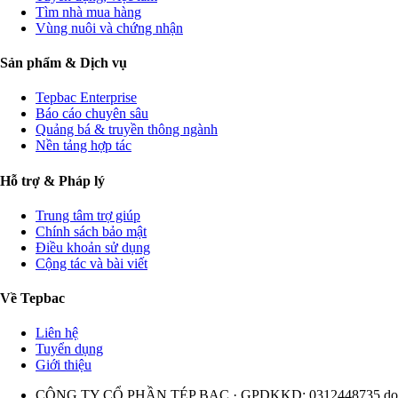
Tìm nhà mua hàng
Vùng nuôi và chứng nhận
Sản phẩm & Dịch vụ
Tepbac Enterprise
Báo cáo chuyên sâu
Quảng bá & truyền thông ngành
Nền tảng hợp tác
Hỗ trợ & Pháp lý
Trung tâm trợ giúp
Chính sách bảo mật
Điều khoản sử dụng
Cộng tác và bài viết
Về Tepbac
Liên hệ
Tuyển dụng
Giới thiệu
CÔNG TY CỔ PHẦN TÉP BẠC · GPDKKD: 0312448735 do