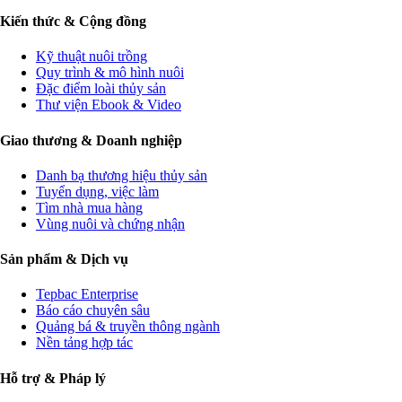
Kiến thức & Cộng đồng
Kỹ thuật nuôi trồng
Quy trình & mô hình nuôi
Đặc điểm loài thủy sản
Thư viện Ebook & Video
Giao thương & Doanh nghiệp
Danh bạ thương hiệu thủy sản
Tuyển dụng, việc làm
Tìm nhà mua hàng
Vùng nuôi và chứng nhận
Sản phẩm & Dịch vụ
Tepbac Enterprise
Báo cáo chuyên sâu
Quảng bá & truyền thông ngành
Nền tảng hợp tác
Hỗ trợ & Pháp lý