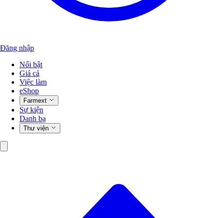
Đăng nhập
Nổi bật
Giá cả
Việc làm
eShop
Farmext
Sự kiện
Danh bạ
Thư viện