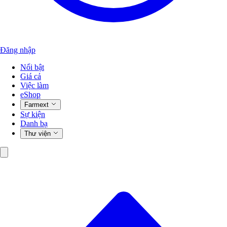
Đăng nhập
Nổi bật
Giá cả
Việc làm
eShop
Farmext
Sự kiện
Danh bạ
Thư viện