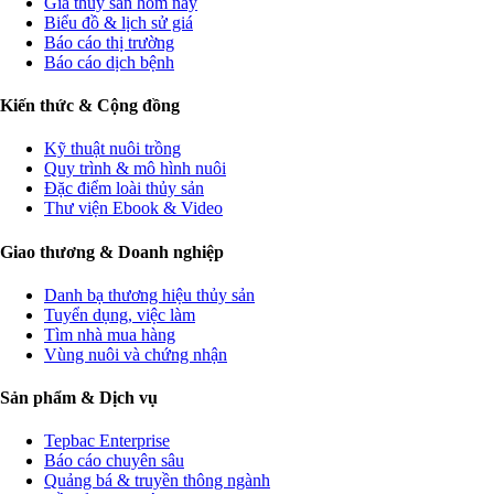
Giá thủy sản hôm nay
Biểu đồ & lịch sử giá
Báo cáo thị trường
Báo cáo dịch bệnh
Kiến thức & Cộng đồng
Kỹ thuật nuôi trồng
Quy trình & mô hình nuôi
Đặc điểm loài thủy sản
Thư viện Ebook & Video
Giao thương & Doanh nghiệp
Danh bạ thương hiệu thủy sản
Tuyển dụng, việc làm
Tìm nhà mua hàng
Vùng nuôi và chứng nhận
Sản phẩm & Dịch vụ
Tepbac Enterprise
Báo cáo chuyên sâu
Quảng bá & truyền thông ngành