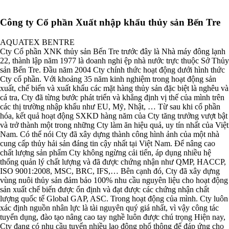
Công ty Cổ phần Xuất nhập khẩu thủy sản Bến Tre
AQUATEX BENTRE
Cty Cổ phần XNK thủy sản Bến Tre trước đây là Nhà máy đông lạnh
22, thành lập năm 1977 là doanh nghi ệp nhà nước trực thuộc Sở Thủy
sản Bến Tre. Đầu năm 2004 Cty chính thức hoạt động dưới hình thức
Cty cổ phần. Với khoảng 35 năm kinh nghiệm trong hoạt động sản
xuất, chế biến và xuất khẩu các mặt hàng thủy sản đặc biệt là nghêu và
cá tra, Cty đã từng bước phát triển và khẳng định vị thế của mình trên
các thị trường nhập khẩu như EU, Mỹ, Nhật, … Từ sau khi cổ phần
hóa, kết quả hoạt động SXKD hàng năm của Cty tăng trưởng vượt bật
và trở thành một trong những Cty làm ăn hiệu quả, uy tín nhất của Việt
Nam. Có thể nói Cty đã xây dựng thành công hình ảnh của một nhà
cung cấp thủy hải sản đáng tin cậy nhất tại Việt Nam. Để nâng cao
chất lượng sản phẩm Cty không ngừng cải tiến, áp dụng nhiều hệ
thống quản lý chất lượng và đã được chứng nhận như QMP, HACCP,
ISO 9001:2008, MSC, BRC, IFS,… Bên cạnh đó, Cty đã xây dựng
vùng nuôi thủy sản đảm bảo 100% nhu cầu nguyên liệu cho hoạt động
sản xuất chế biến được ổn định và đạt được các chứng nhận chất
lượng quốc tế Global GAP, ASC. Trong hoạt động của mình. Cty luôn
xác định nguồn nhân lực là tài nguyên quý giá nhất, vì vậy công tác
tuyển dụng, đào tạo nâng cao tay nghề luôn được chú trọng Hiện nay,
Cty đang có nhu cầu tuyển nhiều lao động phổ thông để đáp ứng cho