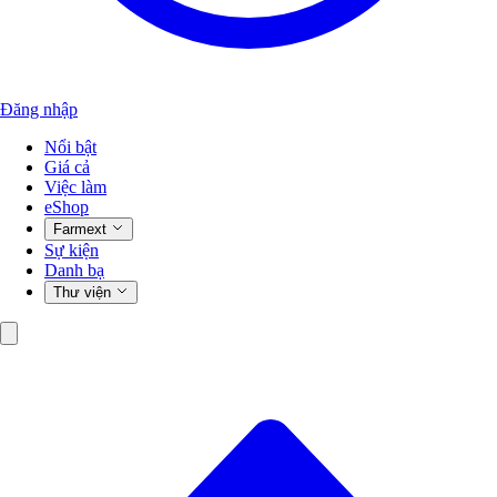
Đăng nhập
Nổi bật
Giá cả
Việc làm
eShop
Farmext
Sự kiện
Danh bạ
Thư viện