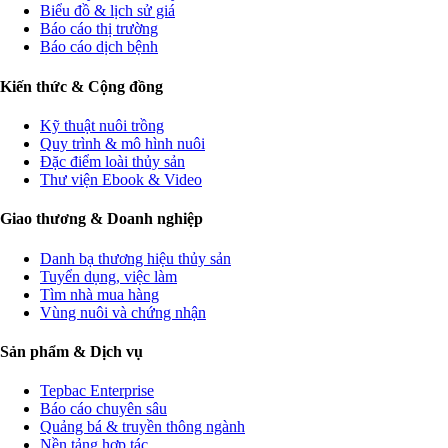
Biểu đồ & lịch sử giá
Báo cáo thị trường
Báo cáo dịch bệnh
Kiến thức & Cộng đồng
Kỹ thuật nuôi trồng
Quy trình & mô hình nuôi
Đặc điểm loài thủy sản
Thư viện Ebook & Video
Giao thương & Doanh nghiệp
Danh bạ thương hiệu thủy sản
Tuyển dụng, việc làm
Tìm nhà mua hàng
Vùng nuôi và chứng nhận
Sản phẩm & Dịch vụ
Tepbac Enterprise
Báo cáo chuyên sâu
Quảng bá & truyền thông ngành
Nền tảng hợp tác