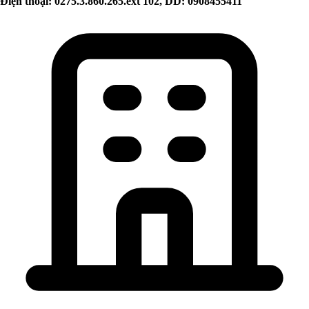
Điện thoại: 0275.3.860.265.ext 102, DD: 0908455411