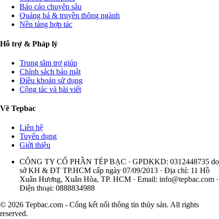
Báo cáo chuyên sâu
Quảng bá & truyền thông ngành
Nền tảng hợp tác
Hỗ trợ & Pháp lý
Trung tâm trợ giúp
Chính sách bảo mật
Điều khoản sử dụng
Cộng tác và bài viết
Về Tepbac
Liên hệ
Tuyển dụng
Giới thiệu
CÔNG TY CỔ PHẦN TÉP BẠC · GPDKKD: 0312448735 do
sở KH & ĐT TP.HCM cấp ngày 07/09/2013 · Địa chỉ: 11 Hồ
Xuân Hương, Xuân Hòa, TP. HCM · Email:
info@tepbac.com
·
Điện thoại: 0888834988
© 2026 Tepbac.com - Cổng kết nối thông tin thủy sản. All rights
reserved.