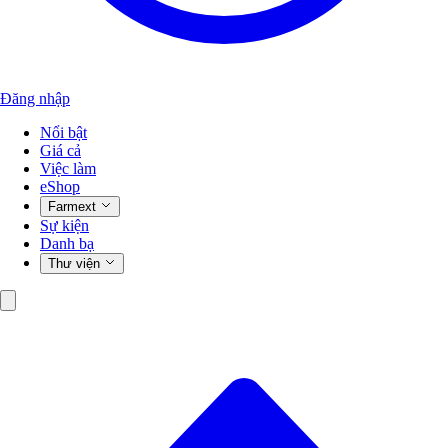
Đăng nhập
Nổi bật
Giá cả
Việc làm
eShop
Farmext
Sự kiện
Danh bạ
Thư viện