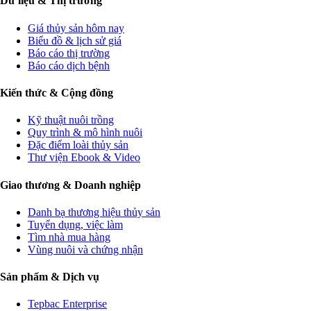
Dữ liệu & Thị trường
Giá thủy sản hôm nay
Biểu đồ & lịch sử giá
Báo cáo thị trường
Báo cáo dịch bệnh
Kiến thức & Cộng đồng
Kỹ thuật nuôi trồng
Quy trình & mô hình nuôi
Đặc điểm loài thủy sản
Thư viện Ebook & Video
Giao thương & Doanh nghiệp
Danh bạ thương hiệu thủy sản
Tuyển dụng, việc làm
Tìm nhà mua hàng
Vùng nuôi và chứng nhận
Sản phẩm & Dịch vụ
Tepbac Enterprise