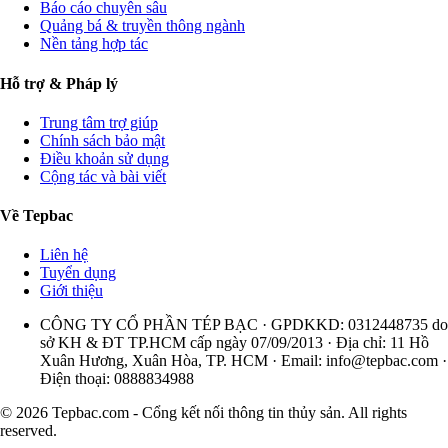
Báo cáo chuyên sâu
Quảng bá & truyền thông ngành
Nền tảng hợp tác
Hỗ trợ & Pháp lý
Trung tâm trợ giúp
Chính sách bảo mật
Điều khoản sử dụng
Cộng tác và bài viết
Về Tepbac
Liên hệ
Tuyển dụng
Giới thiệu
CÔNG TY CỔ PHẦN TÉP BẠC · GPDKKD: 0312448735 do
sở KH & ĐT TP.HCM cấp ngày 07/09/2013 · Địa chỉ: 11 Hồ
Xuân Hương, Xuân Hòa, TP. HCM · Email:
info@tepbac.com
·
Điện thoại: 0888834988
© 2026 Tepbac.com - Cổng kết nối thông tin thủy sản. All rights
reserved.