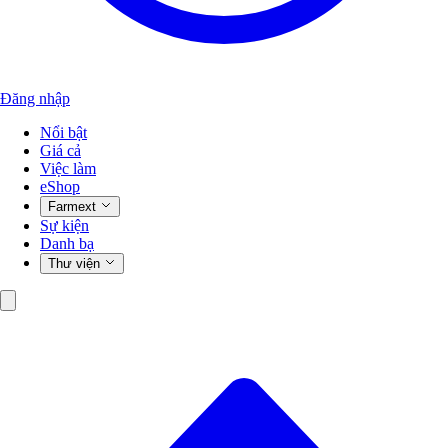
Đăng nhập
Nổi bật
Giá cả
Việc làm
eShop
Farmext
Sự kiện
Danh bạ
Thư viện