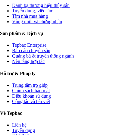
Danh bạ thương hiệu thủy sản
Tuyển dụng, việc làm
Tìm nhà mua hàng
Vùng nuôi và chứng nhận
Sản phẩm & Dịch vụ
Tepbac Enterprise
Báo cáo chuyên sâu
Quảng bá & truyền thông ngành
Nền tảng hợp tác
Hỗ trợ & Pháp lý
Trung tâm trợ giúp
Chính sách bảo mật
Điều khoản sử dụng
Cộng tác và bài viết
Về Tepbac
Liên hệ
Tuyển dụng