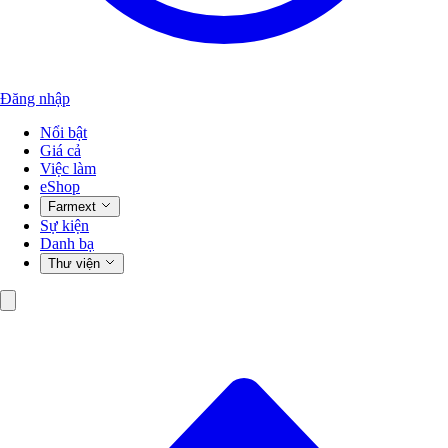
Đăng nhập
Nổi bật
Giá cả
Việc làm
eShop
Farmext
Sự kiện
Danh bạ
Thư viện