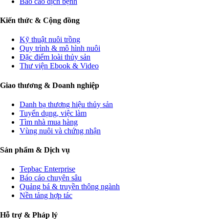
Báo cáo dịch bệnh
Kiến thức & Cộng đồng
Kỹ thuật nuôi trồng
Quy trình & mô hình nuôi
Đặc điểm loài thủy sản
Thư viện Ebook & Video
Giao thương & Doanh nghiệp
Danh bạ thương hiệu thủy sản
Tuyển dụng, việc làm
Tìm nhà mua hàng
Vùng nuôi và chứng nhận
Sản phẩm & Dịch vụ
Tepbac Enterprise
Báo cáo chuyên sâu
Quảng bá & truyền thông ngành
Nền tảng hợp tác
Hỗ trợ & Pháp lý