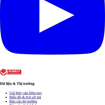
Dữ liệu & Thị trường
Giá thủy sản hôm nay
Biểu đồ & lịch sử giá
Báo cáo thị trường