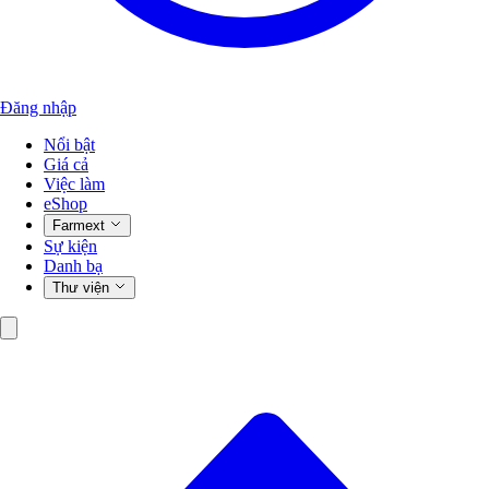
Đăng nhập
Nổi bật
Giá cả
Việc làm
eShop
Farmext
Sự kiện
Danh bạ
Thư viện