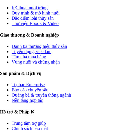
Kỹ thuật nuôi trồng
Quy trình & mô hình nuôi
Đặc điểm loài thủy sản
Thư viện Ebook & Video
Giao thương & Doanh nghiệp
Danh bạ thương hiệu thủy sản
Tuyển dụng, việc làm
Tìm nhà mua hàng
Vùng nuôi và chứng nhận
Sản phẩm & Dịch vụ
Tepbac Enterprise
Báo cáo chuyên sâu
Quảng bá & truyền thông ngành
Nền tảng hợp tác
Hỗ trợ & Pháp lý
Trung tâm trợ giúp
Chính sách bảo mật