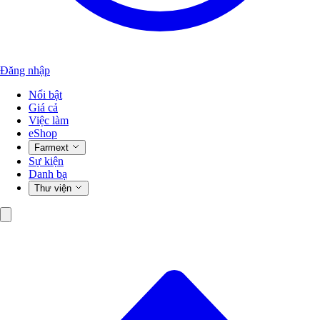
Đăng nhập
Nổi bật
Giá cả
Việc làm
eShop
Farmext
Sự kiện
Danh bạ
Thư viện