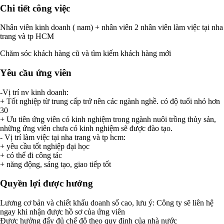
Chi tiết công việc
Nhân viên kinh doanh ( nam) + nhân viên 2 nhân viên làm việc tại nha
trang và tp HCM
Chăm sóc khách hàng cũ và tìm kiếm khách hàng mới
Yêu cầu ứng viên
-Vị trí nv kinh doanh:
+ Tốt nghiệp từ trung cấp trở nên các ngành nghề. có độ tuổi nhỏ hơn
30
+ Ưu tiên ứng viên có kinh nghiệm trong ngành nuôi trồng thủy sản,
những ứng viên chưa có kinh nghiệm sẽ được đào tạo.
- Vị trí làm việc tại nha trang và tp hcm:
+ yêu cầu tốt nghiệp đại học
+ có thể đi công tác
+ năng động, sáng tạo, giao tiếp tốt
Quyền lợi được hưởng
Lương cơ bản và chiết khấu doanh số cao, lưu ý: Công ty sẽ liên hệ
ngay khi nhận được hồ sơ của ứng viên
Được hưởng đấy đủ chế độ theo quy định của nhà nước