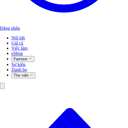
Đăng nhập
Nổi bật
Giá cả
Việc làm
eShop
Farmext
Sự kiện
Danh bạ
Thư viện