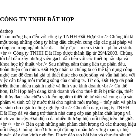
CÔNG TY TNHH ĐẤT HỢP
dathop
Chào mừng bạn đến với công ty TNHH Đất Hợp!<br /> Chúng tôi là
một trong những công ty hàng đầu chuyên cung cấp các giải pháp và
công cụ trong ngành trắc địa – thủy đạc – men vi sinh – phân vi sinh.
<br /> Công ty TNHH Đất Hợp được thành lập từ 29/4/2003. Chúng
tôi bắt đầu xây những viên gạch đầu tiên với các thiết bị trắc địa và
khoa học kỹ thuật.<br /> Sau những năm tháng liên tục phấn đấu,
hoàn thiện của mình. Đất Hợp nhận ra chúng ta có thể tận dụng công
nghệ cao để đem lại giá trị thiết thực cho cuộc sống và vẫn hài hòa với
việc cân bằng môi trường sống của chúng ta. Từ đó, Đất Hợp đã phát
triển thêm nhiều ngành nghề và lĩnh vực kinh doanh.<br /> Cụ thể
hơn, Đất Hợp hiện đang kinh doanh và cho thuê thiết bị trắc địa, thiết
bị thủy đạc; sửa chữa và kiểm nghiệm thiết bị; tư vấn và cung cấp sản
phẩm vi sinh xử lý nước thải cho ngành môi trường – thủy sản và phân
vi sinh cho ngành nông nghiệp.<br /> Cho đến nay, công ty TNHH
Đất Hợp đã và đang trở thành nhà cung cấp sản phẩm chất lượng và
dịch vụ tin cậy. Đại diện của nhiều thương hiệu nổi tiếng trên thế giới.
<br /> <br /> Bên cạnh những sản phẩm chất lượng từ các thương hiệu
nổi tiếng. Chúng tôi sở hữu một đội ngũ nhân lực vững mạnh, nhiệt
huyết, dày dạn kinh nghiệm. Được đào tạo bài bản và chuyên sâu từ