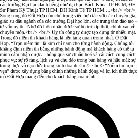
các trường Đại học danh tiếng như đại học Bách Khoa TP HCM; ĐH
Sư Phạm Kỹ Thuật TP HCM; ĐH Kinh Tế TP HCM….<br /> <br />
Song song đó Đất Hợp còn chú trọng việc hợp tác với các chuyên gia,
giáo sư đầu ngành của các trường Đại học lớn, các trung tâm đào tạo –
tư vấn uy tín. Nhờ đó luôn nhận được sự hộ trợ kịp thời, chính xác về
chuyên môn.<br /> <br /> Uy tín công ty được tạo dựng từ nhiều mặt.
Trong đó niềm tin khách hàng là nền tảng quan trọng nhất. Ở Đất
Hợp, “Trọn niềm tin” là kim chỉ nam cho từng hành động. Chúng tôi
khẳng định niềm tin bằng những hành động mà khách hàng có thể tự
mình cảm nhận được. Thông qua sự chuẩn hoá và cải cách cung cách
phục vụ; sự rõ ràng, lịch sự và chu đáo trong bán hàng và hậu mãi; sự
trung thực và đạo đức trong kinh doanh.<br /> <br /> “Niềm tin trọn
vẹn” được xây dựng bằng chính những hành động và lợi ích thiết thực
mà Đất Hợp mang đến cho khách hàng của mình.