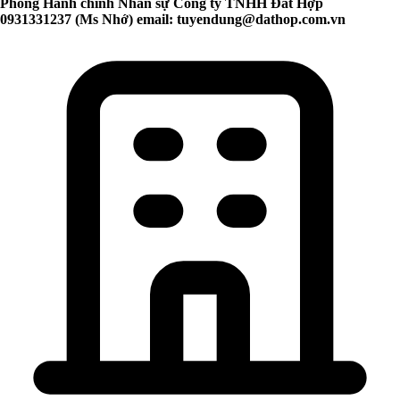
Phòng Hành chính Nhân sự Công ty TNHH Đất Hợp
0931331237 (Ms Nhớ) email:
tuyendung@dathop.com.vn