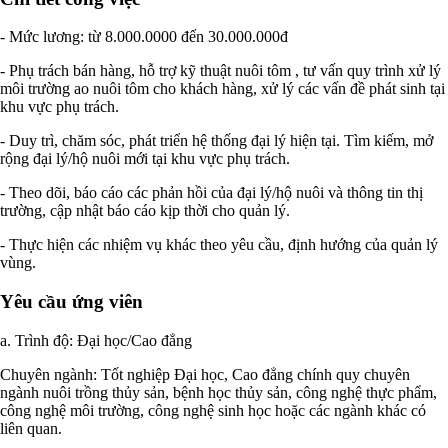
- Mức lương: từ 8.000.0000 đến 30.000.000đ
- Phụ trách bán hàng, hỗ trợ kỹ thuật nuôi tôm , tư vấn quy trình xử lý
môi trường ao nuôi tôm cho khách hàng, xử lý các vấn đề phát sinh tại
khu vực phụ trách.
- Duy trì, chăm sóc, phát triển hệ thống đại lý hiện tại. Tìm kiếm, mở
rộng đại lý/hộ nuôi mới tại khu vực phụ trách.
- Theo dõi, báo cáo các phản hồi của đại lý/hộ nuôi và thông tin thị
trường, cập nhật báo cáo kịp thời cho quản lý.
- Thực hiện các nhiệm vụ khác theo yêu cầu, định hướng của quản lý
vùng.
Yêu cầu ứng viên
a. Trình độ: Đại học/Cao đẳng
Chuyên ngành: Tốt nghiệp Đại học, Cao đẳng chính quy chuyên
ngành nuôi trồng thủy sản, bệnh học thủy sản, công nghệ thực phẩm,
công nghệ môi trường, công nghệ sinh học hoặc các ngành khác có
liên quan.