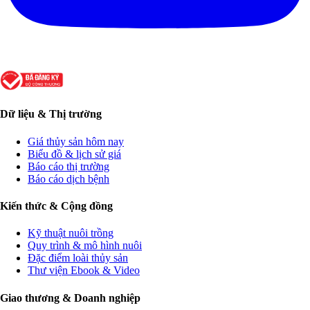
Dữ liệu & Thị trường
Giá thủy sản hôm nay
Biểu đồ & lịch sử giá
Báo cáo thị trường
Báo cáo dịch bệnh
Kiến thức & Cộng đồng
Kỹ thuật nuôi trồng
Quy trình & mô hình nuôi
Đặc điểm loài thủy sản
Thư viện Ebook & Video
Giao thương & Doanh nghiệp