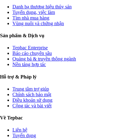
Danh bạ thương hiệu thủy sản
Tuyển dụng, việc làm
Tìm nhà mua hàng
Vùng nuôi và chứng nhận
Sản phẩm & Dịch vụ
Tepbac Enterprise
Báo cáo chuyên sâu
Quảng bá & truyền thông ngành
Nền tảng hợp tác
Hỗ trợ & Pháp lý
Trung tâm trợ giúp
Chính sách bảo mật
Điều khoản sử dụng
Cộng tác và bài viết
Về Tepbac
Liên hệ
Tuyển dụng