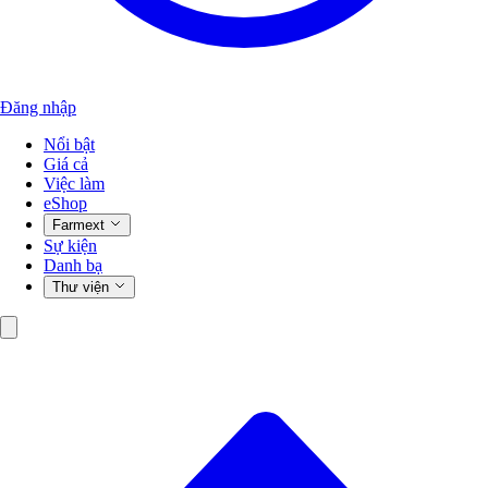
Đăng nhập
Nổi bật
Giá cả
Việc làm
eShop
Farmext
Sự kiện
Danh bạ
Thư viện