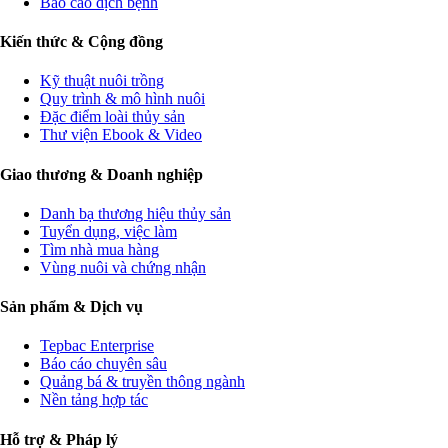
Báo cáo dịch bệnh
Kiến thức & Cộng đồng
Kỹ thuật nuôi trồng
Quy trình & mô hình nuôi
Đặc điểm loài thủy sản
Thư viện Ebook & Video
Giao thương & Doanh nghiệp
Danh bạ thương hiệu thủy sản
Tuyển dụng, việc làm
Tìm nhà mua hàng
Vùng nuôi và chứng nhận
Sản phẩm & Dịch vụ
Tepbac Enterprise
Báo cáo chuyên sâu
Quảng bá & truyền thông ngành
Nền tảng hợp tác
Hỗ trợ & Pháp lý