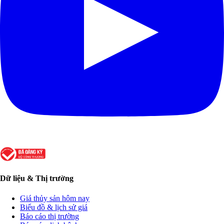
Dữ liệu & Thị trường
Giá thủy sản hôm nay
Biểu đồ & lịch sử giá
Báo cáo thị trường