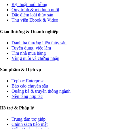
Kỹ thuật nuôi trồng
Quy trình & mô hình nuôi
Đặc điểm loài thủy sản
Thư viện Ebook & Video
Giao thương & Doanh nghiệp
Danh bạ thương hiệu thủy sản
Tuyển dụng, việc làm
Tìm nhà mua hàng
Vùng nuôi và chứng nhận
Sản phẩm & Dịch vụ
Tepbac Enterprise
Báo cáo chuyên sâu
Quảng bá & truyền thông ngành
Nền tảng hợp tác
Hỗ trợ & Pháp lý
Trung tâm trợ giúp
Chính sách bảo mật