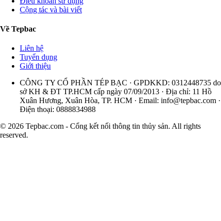
Điều khoản sử dụng
Cộng tác và bài viết
Về Tepbac
Liên hệ
Tuyển dụng
Giới thiệu
CÔNG TY CỔ PHẦN TÉP BẠC · GPDKKD: 0312448735 do
sở KH & ĐT TP.HCM cấp ngày 07/09/2013 · Địa chỉ: 11 Hồ
Xuân Hương, Xuân Hòa, TP. HCM · Email:
info@tepbac.com
·
Điện thoại: 0888834988
© 2026 Tepbac.com - Cổng kết nối thông tin thủy sản. All rights
reserved.