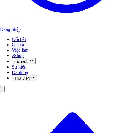
Đăng nhập
Nổi bật
Giá cả
Việc làm
eShop
Farmext
Sự kiện
Danh bạ
Thư viện