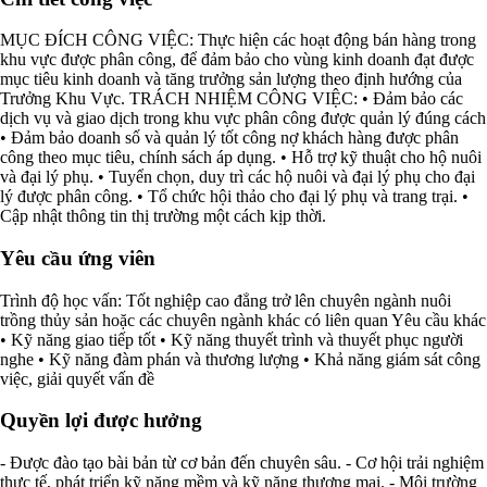
MỤC ĐÍCH CÔNG VIỆC: Thực hiện các hoạt động bán hàng trong
khu vực được phân công, để đảm bảo cho vùng kinh doanh đạt được
mục tiêu kinh doanh và tăng trưởng sản lượng theo định hướng của
Trưởng Khu Vực. TRÁCH NHIỆM CÔNG VIỆC: • Đảm bảo các
dịch vụ và giao dịch trong khu vực phân công được quản lý đúng cách
• Đảm bảo doanh số và quản lý tốt công nợ khách hàng được phân
công theo mục tiêu, chính sách áp dụng. • Hỗ trợ kỹ thuật cho hộ nuôi
và đại lý phụ. • Tuyển chọn, duy trì các hộ nuôi và đại lý phụ cho đại
lý được phân công. • Tổ chức hội thảo cho đại lý phụ và trang trại. •
Cập nhật thông tin thị trường một cách kịp thời.
Yêu cầu ứng viên
Trình độ học vấn: Tốt nghiệp cao đẳng trở lên chuyên ngành nuôi
trồng thủy sản hoặc các chuyên ngành khác có liên quan Yêu cầu khác
• Kỹ năng giao tiếp tốt • Kỹ năng thuyết trình và thuyết phục người
nghe • Kỹ năng đàm phán và thương lượng • Khả năng giám sát công
việc, giải quyết vấn đề
Quyền lợi được hưởng
- Được đào tạo bài bản từ cơ bản đến chuyên sâu. - Cơ hội trải nghiệm
thực tế, phát triển kỹ năng mềm và kỹ năng thương mại. - Môi trường