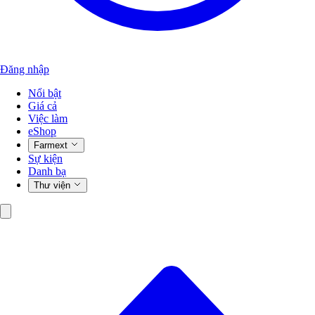
Đăng nhập
Nổi bật
Giá cả
Việc làm
eShop
Farmext
Sự kiện
Danh bạ
Thư viện