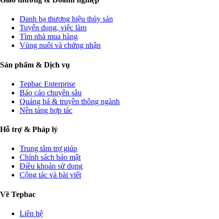
Danh bạ thương hiệu thủy sản
Tuyển dụng, việc làm
Tìm nhà mua hàng
Vùng nuôi và chứng nhận
Sản phẩm & Dịch vụ
Tepbac Enterprise
Báo cáo chuyên sâu
Quảng bá & truyền thông ngành
Nền tảng hợp tác
Hỗ trợ & Pháp lý
Trung tâm trợ giúp
Chính sách bảo mật
Điều khoản sử dụng
Cộng tác và bài viết
Về Tepbac
Liên hệ