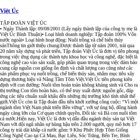
Việt Úc
TẬP ĐOÀN VIỆT ÚC
• Ngày Thành lập: 09/08/2001 (Lấy ngày thành lập của công ty mẹ là
Việt Úc Bình Thuận)• Loại hình doanh nghiệp: Tập đoàn 100% Vốn
nước ngoài• Loại hình hoạt động: Nuôi trồng và chế biến thủy
sảnThông tin giới thiệu chung:Được thành lập từ năm 2001, trải qua
20 năm xây dựng và phát triển, Tập đoàn Việt Úc là đơn vị tiên phong
trong việc ứng dụng các thành tựu khoa học và công nghệ, đặc biệt là
công nghệ cao vào sản xuất, góp phần quan trọng trong việc đảm bảo
cung cấp nguồn con giống ổn định và chất lượng cao cũng như các
sản phẩm phục vụ nuôi trồng, chế biến thủy sản, nhằm mục tiêu xây
dựng thương hiệu và Nâng Tầm Tôm Việt.Việt Úc tiên phong kiên
định với con đường: Nuôi tôm hoàn toàn không kháng sinh và Cho ra
thị trường Con tôm hoàn hảo, có thể truy xuất được nguồn gốc, đáp
ứng các tiêu chuẩn xuất khẩu đến những thị trường khó tính nhất thế
giới.Việt Úc còn là Tập đoàn đầu tiên khởi xướng công cuộc: “Vì một
ngành tôm Việt Nam phát triển Bền vững”, với sự ủng hộ, đồng hành
ngày càng lớn của Cơ quan chính quyền, Đối tác và Bà con nuôi tôm
cả nước.Hiện nay, Việt Úc là đơn vị dẫn đầu ngành thủy sản tại Việt
Nam với đội ngũ nhân sự hùng hậu trên 2.000 người, quy mô hơn 17
công ty trải dài khắp cả nước gồm: 9 Khu Phức Hợp Tôm Giống
Công Nghệ Cao tại Cà Mau, Bạc Liêu, Sóc Trăng, Bến Tre, Bình