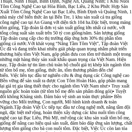
Thuận, Ninh Thuận, Bình Định, Nghệ An, Quảng Ninh; 1 Khu Nuôi
Tôm Công Nghệ Cao tại Hòa Bình, Bạc Liêu, 2 Khu Phức Hợp Sản
Xuất Tôm Công Nghệ Cao tại Bạc Liêu, Bình Định và Quảng Ninh, 1
nhà máy chế biến thức ăn tại Bến Tre, 1 khu sản xuất cá tra giống
công nghệ cao tại An Giang với diện tích 104 ha.Đặc biệt, trong mảng
tôm giống, Tập đoàn là đơn vị sản xuất giống lớn nhất cả nước, với
tổng công suất sản xuất trên 50 tỷ con giống/năm. Sản lượng giống
Tập đoàn cung cấp cho thị trường đáp ứng hơn 30% thị phần tôm
giống cả nước.Với khát vọng “Nâng Tầm Tôm Việt”, Tập đoàn Việt
Úc đã và đang triển khai nhiều giải pháp quan trọng nhằm phát triển
thương hiệu tôm Việt Nam, góp phần đưa con tôm trở thành một trong
những mặt hàng thủy sản xuất khẩu quan trọng của Việt Nam. Hiện
nay, Tập đoàn tự tin làm chủ toàn bộ chuỗi giá trị khép kín ngành tôm
từ tôm bố mẹ, tôm giống, thức ăn, tôm thương phẩm đến chế
biến. Việc liên tục đầu tư nghiên cứu & ứng dụng các Công nghệ cao
Bền vững để sản xuất ra được Con Tôm Hoàn Hảo, góp phần mang
lại giá trị gia tăng thiết thực cho ngành tôm Việt Nam như:• Truy xuất
nguồn gốc hoàn toàn (từ tôm bố mẹ đến sản phẩm đóng gói)• Tuyệt
đối không Kháng sinh. Đảm bảo vệ sinh an toàn thực phẩm• Bền
vững cho Môi trường, Con người, Mô hình kinh doanh & toàn
Ngành.Tập đoàn Việt Úc tiếp tục đầu tư công nghệ mới, nâng tầm đội
ngũ, đặc biệt mở rộng, hoàn thiện xây dựng các khu nuôi tôm công
nghệ cao tại Bạc Liêu, Phù Mỹ, mở rộng các khu sản xuất tôm bố mẹ,
giống để nâng cao hiệu quả sản xuất, đảm bảo đáp ứng sản lượng, chất
lượng tôm giống cho bà con nuôi tôm. Đặc biệt, Việc Úc còn lan tỏa