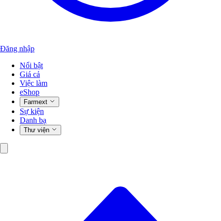
Đăng nhập
Nổi bật
Giá cả
Việc làm
eShop
Farmext
Sự kiện
Danh bạ
Thư viện