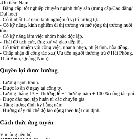
-Ưu tiên: Nam
- Bằng cấp: tốt nghiệp chuyên ngành thủy sản (trung cấp/Cao đẳng/
Đại học)
- Có ít nhất 1-2 năm kinh nghiệm ở vị trí tương tự.
- Có kỹ năng, kinh nghiệm đi thị trường và mở rộng thị trường nuôi
tôm.
- Có kỹ năng làm việc nhóm hoặc độc lập.
- Thái độ tích cực, ứng xử và giao tiếp tốt.
- Có trách nhiệm với công việc, nhanh nhẹn, nhiệt tình, hòa đồng.
- Chấp nhận đi công tác xa.( Ưu tiên người thường trú ở Hải Phòng,
Thái Bình, Quảng Ninh)
Quyền lợi được hưởng
- Lương cạnh tranh.
- Được lo ăn ở ngay tại công ty.
- Lương tháng 13 + Thưởng lễ + Thưởng năm + 100 % công tác phí.
- Được đào tạo, tập huấn từ các chuyên gia.
- Tăng lương định kỳ hằng năm.
- Hưởng đầy đủ chế độ lao động theo luật qui định.
Cách thức ứng tuyển
Vui lòng liên hệ: