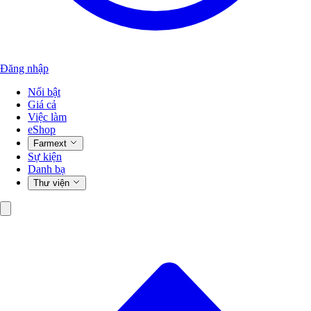
Đăng nhập
Nổi bật
Giá cả
Việc làm
eShop
Farmext
Sự kiện
Danh bạ
Thư viện