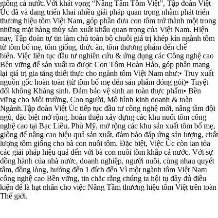
giống cả nước.Với khát vọng “Nâng Tầm Tôm Việt”, Tập đoàn Việt
Úc đã và đang triển khai nhiều giải pháp quan trọng nhằm phát triển
thương hiệu tôm Việt Nam, góp phần đưa con tôm trở thành một trong
những mặt hàng thủy sản xuất khẩu quan trọng của Việt Nam. Hiện
nay, Tập đoàn tự tin làm chủ toàn bộ chuỗi giá trị khép kín ngành tôm
từ tôm bố mẹ, tôm giống, thức ăn, tôm thương phẩm đến chế
biến. Việc liên tục đầu tư nghiên cứu & ứng dụng các Công nghệ cao
Bền vững để sản xuất ra được Con Tôm Hoàn Hảo, góp phần mang
lại giá trị gia tăng thiết thực cho ngành tôm Việt Nam như:• Truy xuất
nguồn gốc hoàn toàn (từ tôm bố mẹ đến sản phẩm đóng gói)• Tuyệt
đối không Kháng sinh. Đảm bảo vệ sinh an toàn thực phẩm• Bền
vững cho Môi trường, Con người, Mô hình kinh doanh & toàn
Ngành.Tập đoàn Việt Úc tiếp tục đầu tư công nghệ mới, nâng tầm đội
ngũ, đặc biệt mở rộng, hoàn thiện xây dựng các khu nuôi tôm công
nghệ cao tại Bạc Liêu, Phù Mỹ, mở rộng các khu sản xuất tôm bố mẹ,
giống để nâng cao hiệu quả sản xuất, đảm bảo đáp ứng sản lượng, chất
lượng tôm giống cho bà con nuôi tôm. Đặc biệt, Việc Úc còn lan tỏa
các giải pháp hiệu quả đến với bà con nuôi tôm khắp cả nước. Với sự
đồng hành của nhà nước, doanh nghiệp, người nuôi, cùng nhau quyết
tâm, đồng lòng, hướng đến 1 đích đến Vì một ngành tôm Việt Nam
công nghệ cao Bền vững, tin chắc rằng chúng ta hội tụ đầy đủ điều
kiện để là hạt nhân cho việc Nâng Tầm thương hiệu tôm Việt trên toàn
Thế giới.