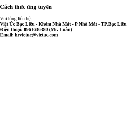
Cách thức ứng tuyển
Vui lòng liên hệ:
Việt Úc Bạc Liêu - Khóm Nhà Mát - P.Nhà Mát - TP.Bạc Liêu
Điện thoại: 0961636380 (Mr. Luân)
Email:
hrvietuc@vietuc.com