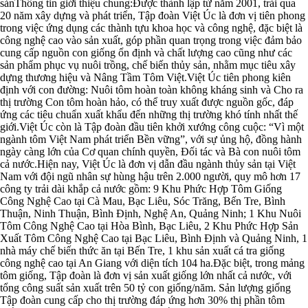
sảnThông tin giới thiệu chung:Được thành lập từ năm 2001, trải qua
20 năm xây dựng và phát triển, Tập đoàn Việt Úc là đơn vị tiên phong
trong việc ứng dụng các thành tựu khoa học và công nghệ, đặc biệt là
công nghệ cao vào sản xuất, góp phần quan trọng trong việc đảm bảo
cung cấp nguồn con giống ổn định và chất lượng cao cũng như các
sản phẩm phục vụ nuôi trồng, chế biến thủy sản, nhằm mục tiêu xây
dựng thương hiệu và Nâng Tầm Tôm Việt.Việt Úc tiên phong kiên
định với con đường: Nuôi tôm hoàn toàn không kháng sinh và Cho ra
thị trường Con tôm hoàn hảo, có thể truy xuất được nguồn gốc, đáp
ứng các tiêu chuẩn xuất khẩu đến những thị trường khó tính nhất thế
giới.Việt Úc còn là Tập đoàn đầu tiên khởi xướng công cuộc: “Vì một
ngành tôm Việt Nam phát triển Bền vững”, với sự ủng hộ, đồng hành
ngày càng lớn của Cơ quan chính quyền, Đối tác và Bà con nuôi tôm
cả nước.Hiện nay, Việt Úc là đơn vị dẫn đầu ngành thủy sản tại Việt
Nam với đội ngũ nhân sự hùng hậu trên 2.000 người, quy mô hơn 17
công ty trải dài khắp cả nước gồm: 9 Khu Phức Hợp Tôm Giống
Công Nghệ Cao tại Cà Mau, Bạc Liêu, Sóc Trăng, Bến Tre, Bình
Thuận, Ninh Thuận, Bình Định, Nghệ An, Quảng Ninh; 1 Khu Nuôi
Tôm Công Nghệ Cao tại Hòa Bình, Bạc Liêu, 2 Khu Phức Hợp Sản
Xuất Tôm Công Nghệ Cao tại Bạc Liêu, Bình Định và Quảng Ninh, 1
nhà máy chế biến thức ăn tại Bến Tre, 1 khu sản xuất cá tra giống
công nghệ cao tại An Giang với diện tích 104 ha.Đặc biệt, trong mảng
tôm giống, Tập đoàn là đơn vị sản xuất giống lớn nhất cả nước, với
tổng công suất sản xuất trên 50 tỷ con giống/năm. Sản lượng giống
Tập đoàn cung cấp cho thị trường đáp ứng hơn 30% thị phần tôm