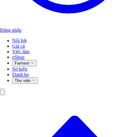
Đăng nhập
Nổi bật
Giá cả
Việc làm
eShop
Farmext
Sự kiện
Danh bạ
Thư viện