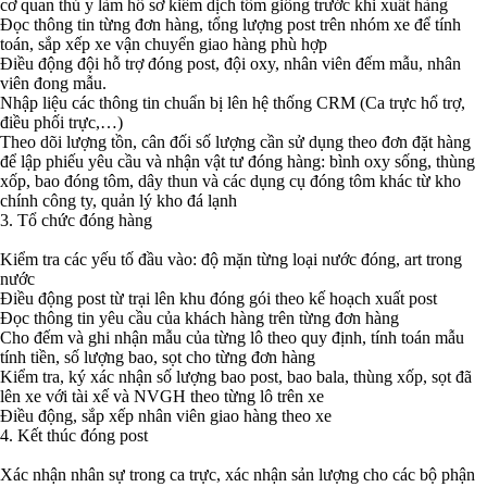
cơ quan thú y làm hồ sơ kiểm dịch tôm giống trước khi xuất hàng
Đọc thông tin từng đơn hàng, tổng lượng post trên nhóm xe để tính
toán, sắp xếp xe vận chuyển giao hàng phù hợp
Điều động đội hỗ trợ đóng post, đội oxy, nhân viên đếm mẫu, nhân
viên đong mẫu.
Nhập liệu các thông tin chuẩn bị lên hệ thống CRM (Ca trực hổ trợ,
điều phối trực,…)
Theo dõi lượng tồn, cân đối số lượng cần sử dụng theo đơn đặt hàng
để lập phiếu yêu cầu và nhận vật tư đóng hàng: bình oxy sống, thùng
xốp, bao đóng tôm, dây thun và các dụng cụ đóng tôm khác từ kho
chính công ty, quản lý kho đá lạnh
3. Tổ chức đóng hàng
Kiểm tra các yếu tố đầu vào: độ mặn từng loại nước đóng, art trong
nước
Điều động post từ trại lên khu đóng gói theo kế hoạch xuất post
Đọc thông tin yêu cầu của khách hàng trên từng đơn hàng
Cho đếm và ghi nhận mẫu của từng lô theo quy định, tính toán mẫu
tính tiền, số lượng bao, sọt cho từng đơn hàng
Kiểm tra, ký xác nhận số lượng bao post, bao bala, thùng xốp, sọt đã
lên xe với tài xế và NVGH theo từng lô trên xe
Điều động, sắp xếp nhân viên giao hàng theo xe
4. Kết thúc đóng post
Xác nhận nhân sự trong ca trực, xác nhận sản lượng cho các bộ phận