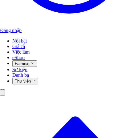
Đăng nhập
Nổi bật
Giá cả
Việc làm
eShop
Farmext
Sự kiện
Danh bạ
Thư viện