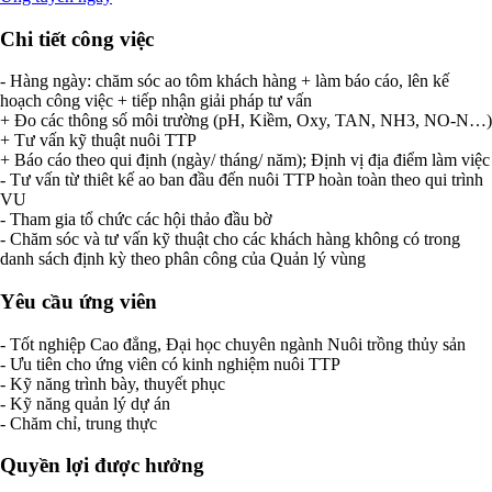
Chi tiết công việc
- Hàng ngày: chăm sóc ao tôm khách hàng + làm báo cáo, lên kế
hoạch công việc + tiếp nhận giải pháp tư vấn
+ Đo các thông số môi trường (pH, Kiềm, Oxy, TAN, NH3, NO-N…)
+ Tư vấn kỹ thuật nuôi TTP
+ Báo cáo theo qui định (ngày/ tháng/ năm); Định vị địa điểm làm việc
- Tư vấn từ thiêt kế ao ban đầu đến nuôi TTP hoàn toàn theo qui trình
VU
- Tham gia tổ chức các hội thảo đầu bờ
- Chăm sóc và tư vấn kỹ thuật cho các khách hàng không có trong
danh sách định kỳ theo phân công của Quản lý vùng
Yêu cầu ứng viên
- Tốt nghiệp Cao đẳng, Đại học chuyên ngành Nuôi trồng thủy sản
- Ưu tiên cho ứng viên có kinh nghiệm nuôi TTP
- Kỹ năng trình bày, thuyết phục
- Kỹ năng quản lý dự án
- Chăm chỉ, trung thực
Quyền lợi được hưởng