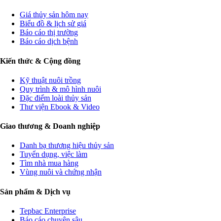
Giá thủy sản hôm nay
Biểu đồ & lịch sử giá
Báo cáo thị trường
Báo cáo dịch bệnh
Kiến thức & Cộng đồng
Kỹ thuật nuôi trồng
Quy trình & mô hình nuôi
Đặc điểm loài thủy sản
Thư viện Ebook & Video
Giao thương & Doanh nghiệp
Danh bạ thương hiệu thủy sản
Tuyển dụng, việc làm
Tìm nhà mua hàng
Vùng nuôi và chứng nhận
Sản phẩm & Dịch vụ
Tepbac Enterprise
Báo cáo chuyên sâu