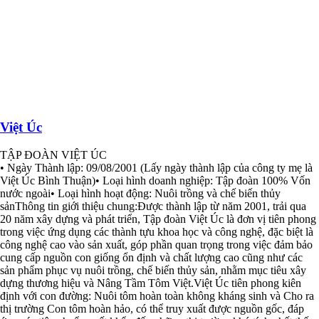
Việt Úc
TẬP ĐOÀN VIỆT ÚC
• Ngày Thành lập: 09/08/2001 (Lấy ngày thành lập của công ty mẹ là
Việt Úc Bình Thuận)• Loại hình doanh nghiệp: Tập đoàn 100% Vốn
nước ngoài• Loại hình hoạt động: Nuôi trồng và chế biến thủy
sảnThông tin giới thiệu chung:Được thành lập từ năm 2001, trải qua
20 năm xây dựng và phát triển, Tập đoàn Việt Úc là đơn vị tiên phong
trong việc ứng dụng các thành tựu khoa học và công nghệ, đặc biệt là
công nghệ cao vào sản xuất, góp phần quan trọng trong việc đảm bảo
cung cấp nguồn con giống ổn định và chất lượng cao cũng như các
sản phẩm phục vụ nuôi trồng, chế biến thủy sản, nhằm mục tiêu xây
dựng thương hiệu và Nâng Tầm Tôm Việt.Việt Úc tiên phong kiên
định với con đường: Nuôi tôm hoàn toàn không kháng sinh và Cho ra
thị trường Con tôm hoàn hảo, có thể truy xuất được nguồn gốc, đáp