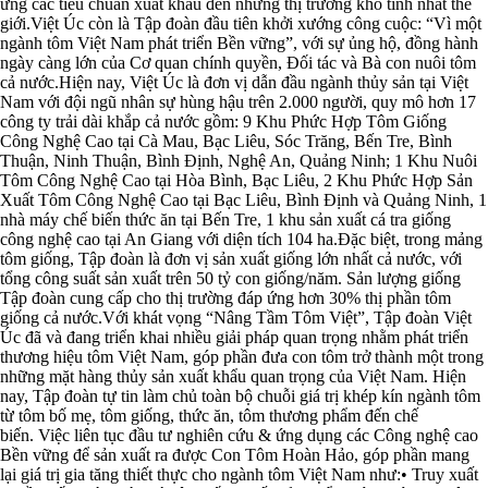
ứng các tiêu chuẩn xuất khẩu đến những thị trường khó tính nhất thế
giới.Việt Úc còn là Tập đoàn đầu tiên khởi xướng công cuộc: “Vì một
ngành tôm Việt Nam phát triển Bền vững”, với sự ủng hộ, đồng hành
ngày càng lớn của Cơ quan chính quyền, Đối tác và Bà con nuôi tôm
cả nước.Hiện nay, Việt Úc là đơn vị dẫn đầu ngành thủy sản tại Việt
Nam với đội ngũ nhân sự hùng hậu trên 2.000 người, quy mô hơn 17
công ty trải dài khắp cả nước gồm: 9 Khu Phức Hợp Tôm Giống
Công Nghệ Cao tại Cà Mau, Bạc Liêu, Sóc Trăng, Bến Tre, Bình
Thuận, Ninh Thuận, Bình Định, Nghệ An, Quảng Ninh; 1 Khu Nuôi
Tôm Công Nghệ Cao tại Hòa Bình, Bạc Liêu, 2 Khu Phức Hợp Sản
Xuất Tôm Công Nghệ Cao tại Bạc Liêu, Bình Định và Quảng Ninh, 1
nhà máy chế biến thức ăn tại Bến Tre, 1 khu sản xuất cá tra giống
công nghệ cao tại An Giang với diện tích 104 ha.Đặc biệt, trong mảng
tôm giống, Tập đoàn là đơn vị sản xuất giống lớn nhất cả nước, với
tổng công suất sản xuất trên 50 tỷ con giống/năm. Sản lượng giống
Tập đoàn cung cấp cho thị trường đáp ứng hơn 30% thị phần tôm
giống cả nước.Với khát vọng “Nâng Tầm Tôm Việt”, Tập đoàn Việt
Úc đã và đang triển khai nhiều giải pháp quan trọng nhằm phát triển
thương hiệu tôm Việt Nam, góp phần đưa con tôm trở thành một trong
những mặt hàng thủy sản xuất khẩu quan trọng của Việt Nam. Hiện
nay, Tập đoàn tự tin làm chủ toàn bộ chuỗi giá trị khép kín ngành tôm
từ tôm bố mẹ, tôm giống, thức ăn, tôm thương phẩm đến chế
biến. Việc liên tục đầu tư nghiên cứu & ứng dụng các Công nghệ cao
Bền vững để sản xuất ra được Con Tôm Hoàn Hảo, góp phần mang
lại giá trị gia tăng thiết thực cho ngành tôm Việt Nam như:• Truy xuất