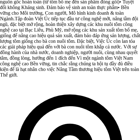
nguồn gốc hoàn toàn (từ tôm bố mẹ đến sản phẩm đóng gói)• Tuyệt
đối không Kháng sinh. Đảm bảo vệ sinh an toàn thực phẩm• Bền
vững cho Môi trường, Con người, Mô hình kinh doanh & toàn
Ngành.Tập đoàn Việt Úc tiếp tục đầu tư công nghệ mới, nâng tầm đội
ngũ, đặc biệt mở rộng, hoàn thiện xây dựng các khu nuôi tôm công
nghệ cao tại Bạc Liêu, Phù Mỹ, mở rộng các khu sản xuất tôm bố mẹ,
giống để nâng cao hiệu quả sản xuất, đảm bảo đáp ứng sản lượng, chất
lượng tôm giống cho bà con nuôi tôm. Đặc biệt, Việc Úc còn lan tỏa
các giải pháp hiệu quả đến với bà con nuôi tôm khắp cả nước. Với sự
đồng hành của nhà nước, doanh nghiệp, người nuôi, cùng nhau quyết
tâm, đồng lòng, hướng đến 1 đích đến Vì một ngành tôm Việt Nam
công nghệ cao Bền vững, tin chắc rằng chúng ta hội tụ đầy đủ điều
kiện để là hạt nhân cho việc Nâng Tầm thương hiệu tôm Việt trên toàn
Thế giới.