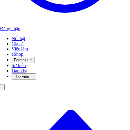
Đăng nhập
Nổi bật
Giá cả
Việc làm
eShop
Farmext
Sự kiện
Danh bạ
Thư viện