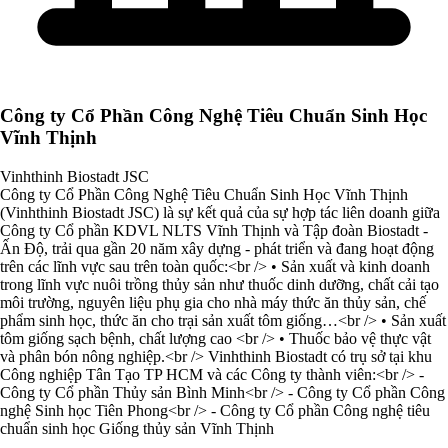
Công ty Cổ Phần Công Nghệ Tiêu Chuẩn Sinh Học
Vĩnh Thịnh
Vinhthinh Biostadt JSC
Công ty Cổ Phần Công Nghệ Tiêu Chuẩn Sinh Học Vĩnh Thịnh
(Vinhthinh Biostadt JSC) là sự kết quả của sự hợp tác liên doanh giữa
Công ty Cổ phần KDVL NLTS Vĩnh Thịnh và Tập đoàn Biostadt -
Ấn Độ, trải qua gần 20 năm xây dựng - phát triển và đang hoạt động
trên các lĩnh vực sau trên toàn quốc:<br /> • Sản xuất và kinh doanh
trong lĩnh vực nuôi trồng thủy sản như thuốc dinh dưỡng, chất cải tạo
môi trường, nguyên liệu phụ gia cho nhà máy thức ăn thủy sản, chế
phẩm sinh học, thức ăn cho trại sản xuất tôm giống…<br /> • Sản xuất
tôm giống sạch bệnh, chất lượng cao <br /> • Thuốc bảo vệ thực vật
và phân bón nông nghiệp.<br /> Vinhthinh Biostadt có trụ sở tại khu
Công nghiệp Tân Tạo TP HCM và các Công ty thành viên:<br /> -
Công ty Cổ phần Thủy sản Bình Minh<br /> - Công ty Cổ phần Công
nghệ Sinh học Tiên Phong<br /> - Công ty Cổ phần Công nghệ tiêu
chuẩn sinh học Giống thủy sản Vĩnh Thịnh