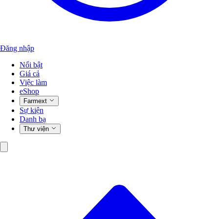
Đăng nhập
Nổi bật
Giá cả
Việc làm
eShop
Farmext
Sự kiện
Danh bạ
Thư viện