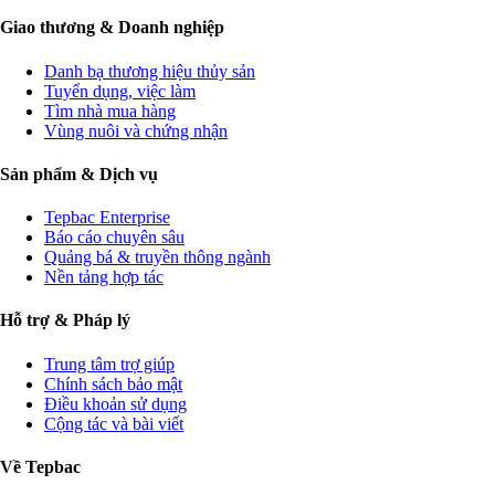
Giao thương & Doanh nghiệp
Danh bạ thương hiệu thủy sản
Tuyển dụng, việc làm
Tìm nhà mua hàng
Vùng nuôi và chứng nhận
Sản phẩm & Dịch vụ
Tepbac Enterprise
Báo cáo chuyên sâu
Quảng bá & truyền thông ngành
Nền tảng hợp tác
Hỗ trợ & Pháp lý
Trung tâm trợ giúp
Chính sách bảo mật
Điều khoản sử dụng
Cộng tác và bài viết
Về Tepbac